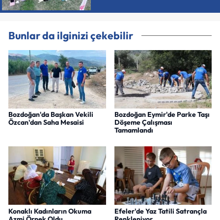
Bunlar da ilginizi çekebilir
Bozdoğan'da Başkan Vekili
Bozdoğan Eymir'de Parke Taşı
Özcan'dan Saha Mesaisi
Döşeme Çalışması
Tamamlandı
Konaklı Kadınların Okuma
Efeler'de Yaz Tatili Satrançla
Azmi Örnek Oldu
Renkleniyor