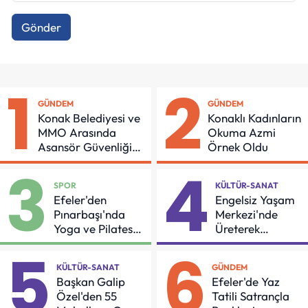
Gönder
1
2
GÜNDEM
GÜNDEM
Konak Belediyesi ve
Konaklı Kadınların
MMO Arasında
Okuma Azmi
Asansör Güvenliği
Örnek Oldu
İçin Önemli Protokol
3
4
SPOR
KÜLTÜR-SANAT
Efeler'den
Engelsiz Yaşam
Pınarbaşı'nda
Merkezi'nde
Yoga ve Pilates
Üreterek
Buluşması
Güçleniyorlar
5
6
KÜLTÜR-SANAT
GÜNDEM
Başkan Galip
Efeler'de Yaz
Özel'den 55
Tatili Satrançla