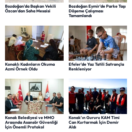
Bozdoğan'da Başkan Vekili
Bozdoğan Eymir'de Parke Taşı
Özcan'dan Saha Mesaisi
Döşeme Çalışması
Tamamlandı
Konaklı Kadınların Okuma
Efeler'de Yaz Tatili Satrançla
Azmi Örnek Oldu
Renkleniyor
Konak Belediyesi ve MMO
Konak'ın Gururu KAM Timi
Arasında Asansör Güvenliği
Can Kurtarmak İçin Demir
İçin Önemli Protokol
Aldı