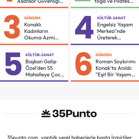
Asansör Güvenliği
Yoga ve Pilates
İçin Önemli Protokol
Buluşması
3
4
GÜNDEM
KÜLTÜR-SANAT
Konaklı
Engelsiz Yaşam
Kadınların
Merkezi'nde
Okuma Azmi
Üreterek
Örnek Oldu
Güçleniyorlar
5
6
KÜLTÜR-SANAT
GÜNDEM
Başkan Galip
Roman Soykırımı
Özel'den 55
Konak'ta Anıldı:
Mahalleye Çocuk
"Eşit Bir Yaşam
Şenliği
İçin Mücadeleyi
Sürdüreceğiz"
35punto.com, yaptığı yerel haberlerle başta İzmirliler