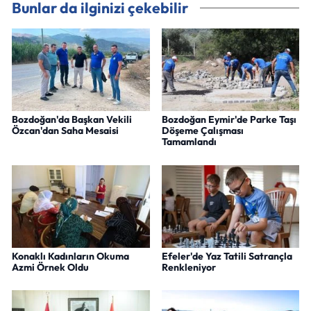
Bunlar da ilginizi çekebilir
Bozdoğan'da Başkan Vekili
Bozdoğan Eymir'de Parke Taşı
Özcan'dan Saha Mesaisi
Döşeme Çalışması
Tamamlandı
Konaklı Kadınların Okuma
Efeler'de Yaz Tatili Satrançla
Azmi Örnek Oldu
Renkleniyor