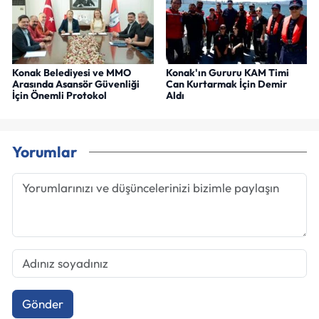
Konak Belediyesi ve MMO
Konak'ın Gururu KAM Timi
Arasında Asansör Güvenliği
Can Kurtarmak İçin Demir
İçin Önemli Protokol
Aldı
Yorumlar
Gönder