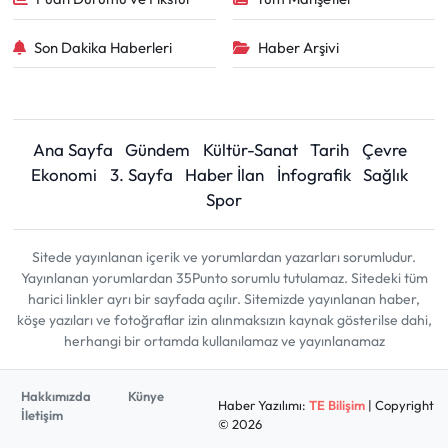
Son Dakika Haberleri
Haber Arşivi
Ana Sayfa
Gündem
Kültür-Sanat
Tarih
Çevre
Ekonomi
3. Sayfa
Haber İlan
İnfografik
Sağlık
Spor
Sitede yayınlanan içerik ve yorumlardan yazarları sorumludur.
Yayınlanan yorumlardan 35Punto sorumlu tutulamaz. Sitedeki tüm
harici linkler ayrı bir sayfada açılır. Sitemizde yayınlanan haber,
köşe yazıları ve fotoğraflar izin alınmaksızın kaynak gösterilse dahi,
herhangi bir ortamda kullanılamaz ve yayınlanamaz
Hakkımızda
Künye
Haber Yazılımı:
TE Bilişim
| Copyright
İletişim
© 2026