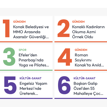
1
2
GÜNDEM
GÜNDEM
Konak Belediyesi ve
Konaklı Kadınların
MMO Arasında
Okuma Azmi
Asansör Güvenliği
Örnek Oldu
İçin Önemli Protokol
3
4
SPOR
GÜNDEM
Efeler'den
Roman
Pınarbaşı'nda
Soykırımı
Yoga ve Pilates
Konak'ta Anıldı:
Buluşması
"Eşit Bir Yaşam
5
6
İçin Mücadeleyi
KÜLTÜR-SANAT
KÜLTÜR-SANAT
Sürdüreceğiz"
Engelsiz Yaşam
Başkan Galip
Merkezi'nde
Özel'den 55
Üreterek
Mahalleye Çocuk
Güçleniyorlar
Şenliği