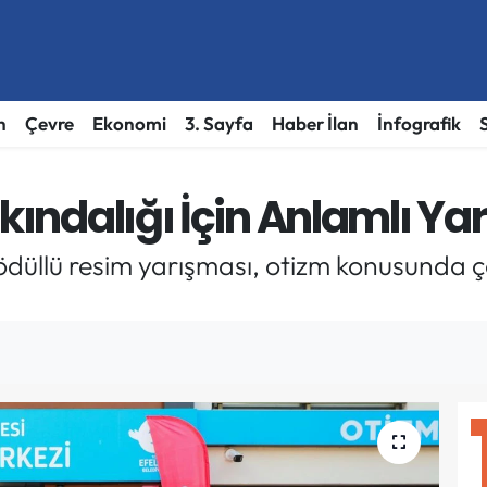
h
Çevre
Ekonomi
3. Sayfa
Haber İlan
İnfografik
rkındalığı İçin Anlamlı Y
düllü resim yarışması, otizm konusunda ço