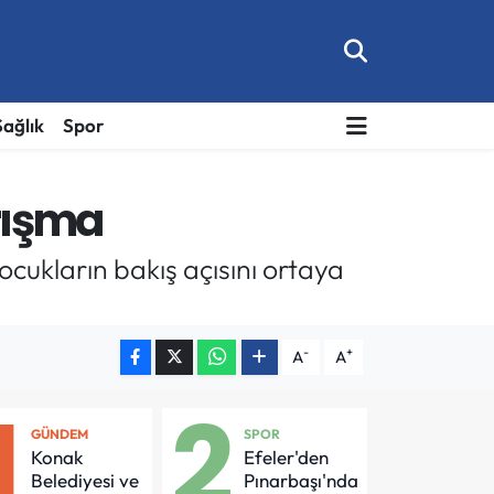
Sağlık
Spor
arışma
cukların bakış açısını ortaya
-
+
A
A
1
2
GÜNDEM
SPOR
Konak
Efeler'den
Belediyesi ve
Pınarbaşı'nda