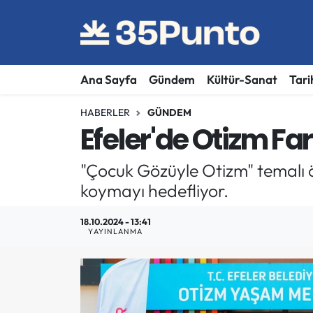
Ana Sayfa
Gündem
Kültür-Sanat
Tari
HABERLER
GÜNDEM
Efeler'de Otizm Fa
"Çocuk Gözüyle Otizm" temalı ö
koymayı hedefliyor.
18.10.2024 - 13:41
YAYINLANMA