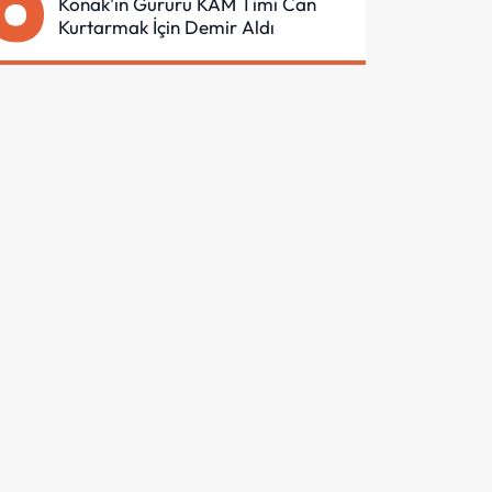
6
Konak'ın Gururu KAM Timi Can
Kurtarmak İçin Demir Aldı