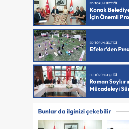
EDITÖRÜN SEÇTIĞI
Konak Belediy
İçin Önemli Pr
EDITÖRÜN SEÇTIĞI
Efeler'den Pın
EDITÖRÜN SEÇTIĞI
Roman Soykırımı
Mücadeleyi Sü
Bunlar da ilginizi çekebilir