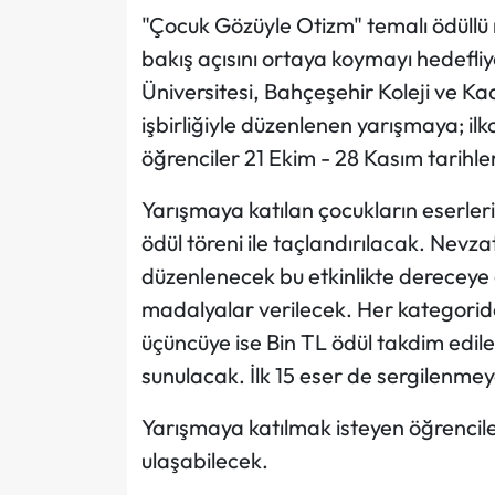
"Çocuk Gözüyle Otizm" temalı ödüllü
bakış açısını ortaya koymayı hedefli
Üniversitesi, Bahçeşehir Koleji ve K
işbirliğiyle düzenlenen yarışmaya; ilk
öğrenciler 21 Ekim - 28 Kasım tarihle
Yarışmaya katılan çocukların eserleri,
ödül töreni ile taçlandırılacak. Nev
düzenlenecek bu etkinlikte dereceye 
madalyalar verilecek. Her kategoride 
üçüncüye ise Bin TL ödül takdim edil
sunulacak. İlk 15 eser de sergilenm
Yarışmaya katılmak isteyen öğrencile
ulaşabilecek.