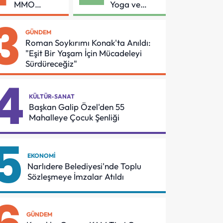
MMO
Yoga ve
Arasında
Pilates
3
Asansör
Buluşması
GÜNDEM
Güvenliği İçin
Roman Soykırımı Konak'ta Anıldı:
Önemli
"Eşit Bir Yaşam İçin Mücadeleyi
Protokol
Sürdüreceğiz"
4
KÜLTÜR-SANAT
Başkan Galip Özel'den 55
Mahalleye Çocuk Şenliği
5
EKONOMI
Narlıdere Belediyesi'nde Toplu
Sözleşmeye İmzalar Atıldı
GÜNDEM