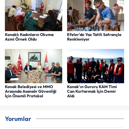
Konaklı Kadınların Okuma
Efeler'de Yaz Tatili Satrançla
Azmi Örnek Oldu
Renkleniyor
Konak Belediyesi ve MMO
Konak'ın Gururu KAM Timi
Arasında Asansör Güvenliği
Can Kurtarmak İçin Demir
İçin Önemli Protokol
Aldı
Yorumlar