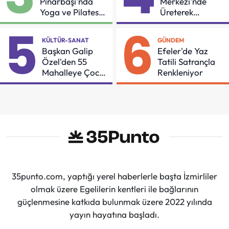
Pınarbaşı'nda
Merkezi'nde
Yoga ve Pilates
Üreterek
Buluşması
Güçleniyorlar
5
6
KÜLTÜR-SANAT
GÜNDEM
Başkan Galip
Efeler'de Yaz
Özel'den 55
Tatili Satrançla
Mahalleye Çocuk
Renkleniyor
Şenliği
35punto.com, yaptığı yerel haberlerle başta İzmirliler
olmak üzere Egelilerin kentleri ile bağlarının
güçlenmesine katkıda bulunmak üzere 2022 yılında
yayın hayatına başladı.