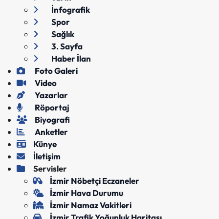
İnfografik
Spor
Sağlık
3. Sayfa
Haber İlan
Foto Galeri
Video
Yazarlar
Röportaj
Biyografi
Anketler
Künye
İletişim
Servisler
İzmir Nöbetçi Eczaneler
İzmir Hava Durumu
İzmir Namaz Vakitleri
İzmir Trafik Yoğunluk Haritası