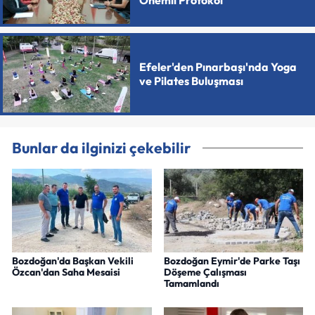
Önemli Protokol
Efeler'den Pınarbaşı'nda Yoga
ve Pilates Buluşması
Bunlar da ilginizi çekebilir
Bozdoğan'da Başkan Vekili
Bozdoğan Eymir'de Parke Taşı
Özcan'dan Saha Mesaisi
Döşeme Çalışması
Tamamlandı