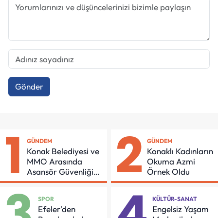
Gönder
1
2
GÜNDEM
GÜNDEM
Konak Belediyesi ve
Konaklı Kadınların
MMO Arasında
Okuma Azmi
Asansör Güvenliği
Örnek Oldu
İçin Önemli Protokol
3
4
SPOR
KÜLTÜR-SANAT
Efeler'den
Engelsiz Yaşam