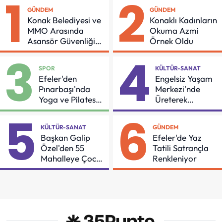
1
2
GÜNDEM
GÜNDEM
Konak Belediyesi ve
Konaklı Kadınların
MMO Arasında
Okuma Azmi
Asansör Güvenliği
Örnek Oldu
İçin Önemli Protokol
3
4
SPOR
KÜLTÜR-SANAT
Efeler'den
Engelsiz Yaşam
Pınarbaşı'nda
Merkezi'nde
Yoga ve Pilates
Üreterek
Buluşması
Güçleniyorlar
5
6
KÜLTÜR-SANAT
GÜNDEM
Başkan Galip
Efeler'de Yaz
Özel'den 55
Tatili Satrançla
Mahalleye Çocuk
Renkleniyor
Şenliği