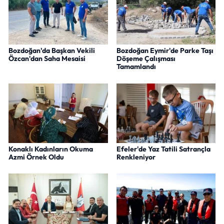
Bozdoğan'da Başkan Vekili
Bozdoğan Eymir'de Parke Taşı
Özcan'dan Saha Mesaisi
Döşeme Çalışması
Tamamlandı
Konaklı Kadınların Okuma
Efeler'de Yaz Tatili Satrançla
Azmi Örnek Oldu
Renkleniyor