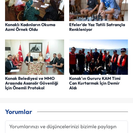
Konaklı Kadınların Okuma
Efeler'de Yaz Tatili Satrançla
Azmi Örnek Oldu
Renkleniyor
Konak Belediyesi ve MMO
Konak'ın Gururu KAM Timi
Arasında Asansör Güvenliği
Can Kurtarmak İçin Demir
İçin Önemli Protokol
Aldı
Yorumlar