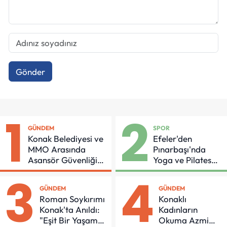
Gönder
1
2
GÜNDEM
SPOR
Konak Belediyesi ve
Efeler'den
MMO Arasında
Pınarbaşı'nda
Asansör Güvenliği
Yoga ve Pilates
İçin Önemli Protokol
Buluşması
3
4
GÜNDEM
GÜNDEM
Roman Soykırımı
Konaklı
Konak'ta Anıldı:
Kadınların
"Eşit Bir Yaşam
Okuma Azmi