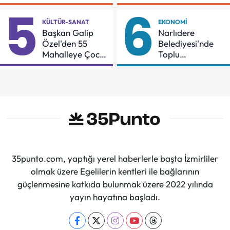
İçin Mücadeleyi
Örnek Oldu
5
6
Sürdüreceğiz"
KÜLTÜR-SANAT
EKONOMI
Başkan Galip
Narlıdere
Özel'den 55
Belediyesi'nde
Mahalleye Çocuk
Toplu
Şenliği
Sözleşmeye
İmzalar Atıldı
35punto.com, yaptığı yerel haberlerle başta İzmirliler
olmak üzere Egelilerin kentleri ile bağlarının
güçlenmesine katkıda bulunmak üzere 2022 yılında
yayın hayatına başladı.