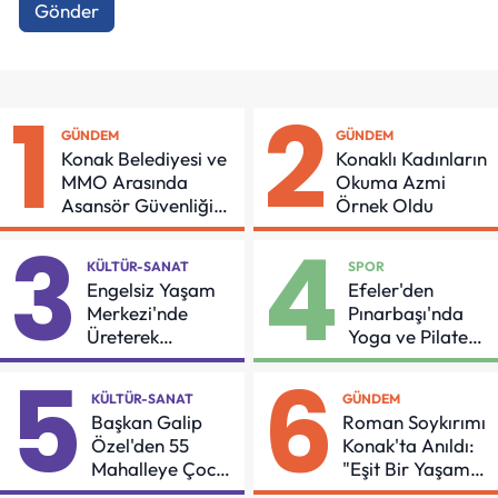
Gönder
1
2
GÜNDEM
GÜNDEM
Konak Belediyesi ve
Konaklı Kadınların
MMO Arasında
Okuma Azmi
Asansör Güvenliği
Örnek Oldu
İçin Önemli Protokol
3
4
KÜLTÜR-SANAT
SPOR
Engelsiz Yaşam
Efeler'den
Merkezi'nde
Pınarbaşı'nda
Üreterek
Yoga ve Pilates
Güçleniyorlar
Buluşması
5
6
KÜLTÜR-SANAT
GÜNDEM
Başkan Galip
Roman Soykırımı
Özel'den 55
Konak'ta Anıldı:
Mahalleye Çocuk
"Eşit Bir Yaşam
Şenliği
İçin Mücadeleyi