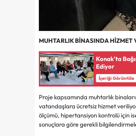
MUHTARLIK BİNASINDA HİZMET 
Konak'ta Bağı
Ediyor
İçeriği Görüntüle
Proje kapsamında muhtarlık binaları
vatandaşlara ücretsiz hizmet veriliy
ölçümü, hipertansiyon kontrolü için is
sonuçlara göre gerekli bilgilendirmel