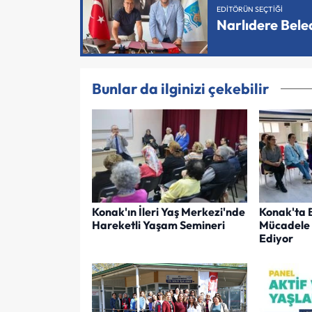
EDITÖRÜN SEÇTIĞI
Narlıdere Bele
Bunlar da ilginizi çekebilir
Konak'ın İleri Yaş Merkezi'nde
Konak'ta B
Hareketli Yaşam Semineri
Mücadele 
Ediyor