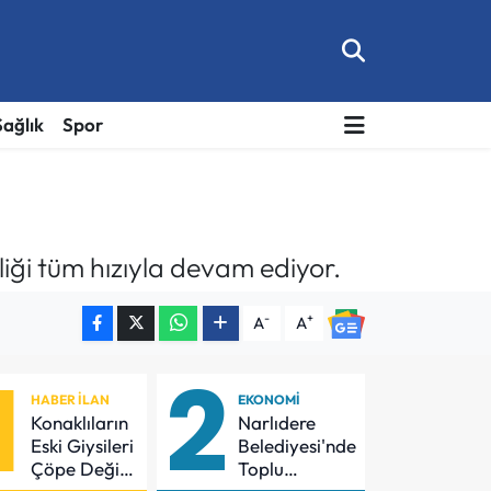
Sağlık
Spor
liği tüm hızıyla devam ediyor.
-
+
A
A
1
2
HABER İLAN
EKONOMI
Konaklıların
Narlıdere
Eski Giysileri
Belediyesi'nde
Çöpe Değil
Toplu