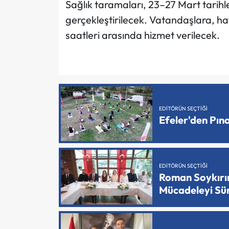
Sağlık taramaları, 23–27 Mart tarih
gerçekleştirilecek. Vatandaşlara, ha
saatleri arasında hizmet verilecek.
EDITÖRÜN SEÇTIĞI
Efeler'den Pın
EDITÖRÜN SEÇTIĞI
Roman Soykırımı
Mücadeleyi Sü