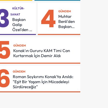
Geri
Sözleşmeye
3
4
Dönüşüme
İmzalar Atıldı
KÜLTÜR-
Gidiyor
GÜNDEM
SANAT
Muhtar
Başkan
Benli'den
Galip
Başkan
Özel'den 55
Yetişkin'e
Mahalleye
5
Teşekkür
Çocuk
Şenliği
GÜNDEM
Konak'ın Gururu KAM Timi Can
Kurtarmak İçin Demir Aldı
6
GÜNDEM
Roman Soykırımı Konak'ta Anıldı:
"Eşit Bir Yaşam İçin Mücadeleyi
Sürdüreceğiz"