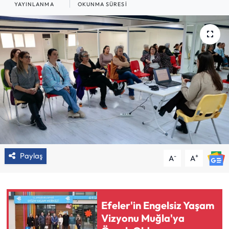
YAYINLANMA
OKUNMA SÜRESI
Paylaş
-
+
A
A
Efeler'in Engelsiz Yaşam
Vizyonu Muğla'ya