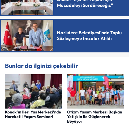
Mücadeleyi Sürdüreceğiz"
Narlıdere Belediyesi'nde Toplu
Sözleşmeye İmzalar Atıldı
Bunlar da ilginizi çekebilir
Konak'ın İleri Yaş Merkezi'nde
Otizm Yaşam Merkezi Başkan
Hareketli Yaşam Semineri
Yetişkin ile Güçlenerek
Büyüyor