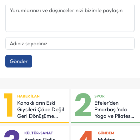
Gönder
1
2
HABER İLAN
SPOR
Konaklıların Eski
Efeler'den
Giysileri Çöpe Değil
Pınarbaşı'nda
Geri Dönüşüme
Yoga ve Pilates
Gidiyor
Buluşması
KÜLTÜR-SANAT
GÜNDEM
Başkan Galip
Muhtar