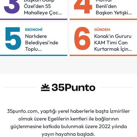
3
4
Özel'den 55
Benli'den
Mahalleye Çocuk
Başkan Yetişkin'e
Şenliği
Teşekkür
5
6
EKONOMI
GÜNDEM
Narlıdere
Konak'ın Gururu
Belediyesi'nde
KAM Timi Can
Toplu
Kurtarmak İçin
Sözleşmeye
Demir Aldı
İmzalar Atıldı
35punto.com, yaptığı yerel haberlerle başta İzmirliler
olmak üzere Egelilerin kentleri ile bağlarının
güçlenmesine katkıda bulunmak üzere 2022 yılında
yayın hayatına başladı.