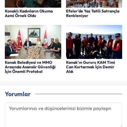
Konaklı Kadınların Okuma
Efeler'de Yaz Tatili Satrançla
Azmi Örnek Oldu
Renkleniyor
Konak Belediyesi ve MMO
Konak'ın Gururu KAM Timi
Arasında Asansör Güvenliği
Can Kurtarmak İçin Demir
İçin Önemli Protokol
Aldı
Yorumlar