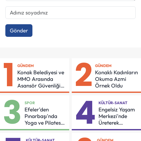
Gönder
1
2
GÜNDEM
GÜNDEM
Konak Belediyesi ve
Konaklı Kadınların
MMO Arasında
Okuma Azmi
Asansör Güvenliği
Örnek Oldu
İçin Önemli Protokol
3
4
SPOR
KÜLTÜR-SANAT
Efeler'den
Engelsiz Yaşam
Pınarbaşı'nda
Merkezi'nde
Yoga ve Pilates
Üreterek
Buluşması
Güçleniyorlar
KÜLTÜR-SANAT
GÜNDEM