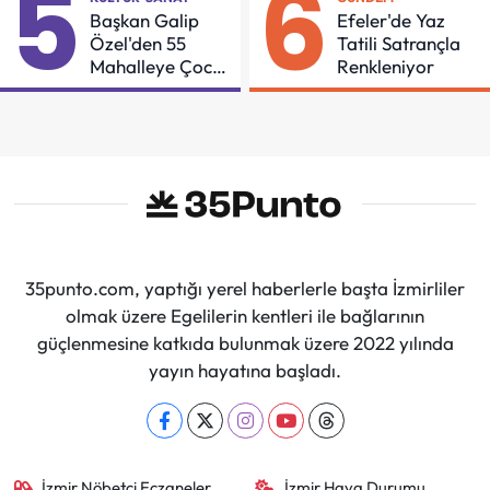
5
6
Başkan Galip
Efeler'de Yaz
Özel'den 55
Tatili Satrançla
Mahalleye Çocuk
Renkleniyor
Şenliği
35punto.com, yaptığı yerel haberlerle başta İzmirliler
olmak üzere Egelilerin kentleri ile bağlarının
güçlenmesine katkıda bulunmak üzere 2022 yılında
yayın hayatına başladı.
İzmir Nöbetçi Eczaneler
İzmir Hava Durumu