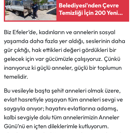
Belediyesi'nden Çevre
Temizliği İçin 200 Yeni
Çöp Konteyneri
Biz Efeler’de, kadınların ve annelerin sosyal
yaşamda daha fazla yer aldığı, seslerinin daha
gür çıktığı, hak ettikleri değeri gördükleri bir
gelecek için var gücümüzle çalışıyoruz. Çünkü
inanıyoruz ki güçlü anneler, güçlü bir toplumun
temelidir.
Bu vesileyle başta şehit anneleri olmak üzere,
evlat hasretiyle yaşayan tüm anneleri sevgi ve
saygıyla anıyor; hayatını evlatlarına adamış,
kalbi sevgiyle dolu tüm annelerimizin Anneler
Günü’nü en içten dileklerimle kutluyorum.