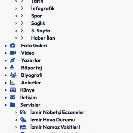
Tarih
İnfografik
Spor
Sağlık
3. Sayfa
Haber İlan
Foto Galeri
Video
Yazarlar
Röportaj
Biyografi
Anketler
Künye
İletişim
Servisler
İzmir Nöbetçi Eczaneler
İzmir Hava Durumu
İzmir Namaz Vakitleri