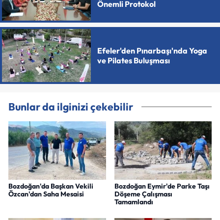
Önemli Protokol
Efeler'den Pınarbaşı'nda Yoga
ve Pilates Buluşması
Bunlar da ilginizi çekebilir
Bozdoğan'da Başkan Vekili
Bozdoğan Eymir'de Parke Taşı
Özcan'dan Saha Mesaisi
Döşeme Çalışması
Tamamlandı