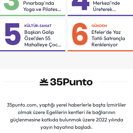
Pınarbaşı'nda
Merkezi'nde
Yoga ve Pilates
Üreterek
Buluşması
Güçleniyorlar
5
6
KÜLTÜR-SANAT
GÜNDEM
Başkan Galip
Efeler'de Yaz
Özel'den 55
Tatili Satrançla
Mahalleye Çocuk
Renkleniyor
Şenliği
35punto.com, yaptığı yerel haberlerle başta İzmirliler
olmak üzere Egelilerin kentleri ile bağlarının
güçlenmesine katkıda bulunmak üzere 2022 yılında
yayın hayatına başladı.