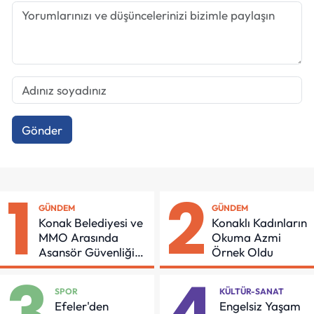
Gönder
1
2
GÜNDEM
GÜNDEM
Konak Belediyesi ve
Konaklı Kadınların
MMO Arasında
Okuma Azmi
Asansör Güvenliği
Örnek Oldu
İçin Önemli Protokol
3
4
SPOR
KÜLTÜR-SANAT
Efeler'den
Engelsiz Yaşam