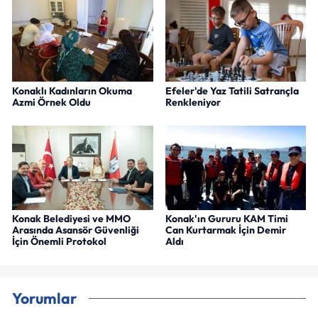
Konaklı Kadınların Okuma
Efeler'de Yaz Tatili Satrançla
Azmi Örnek Oldu
Renkleniyor
Konak Belediyesi ve MMO
Konak'ın Gururu KAM Timi
Arasında Asansör Güvenliği
Can Kurtarmak İçin Demir
İçin Önemli Protokol
Aldı
Yorumlar