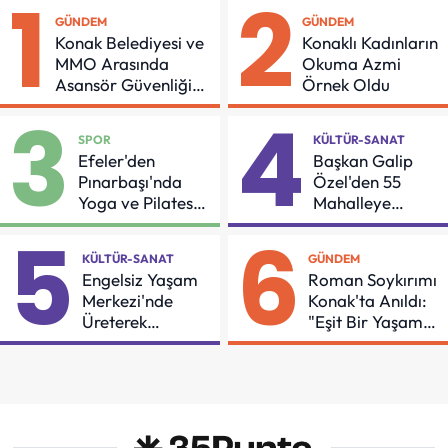
1
2
GÜNDEM
GÜNDEM
Konak Belediyesi ve
Konaklı Kadınların
MMO Arasında
Okuma Azmi
Asansör Güvenliği
Örnek Oldu
İçin Önemli Protokol
3
4
SPOR
KÜLTÜR-SANAT
Efeler'den
Başkan Galip
Pınarbaşı'nda
Özel'den 55
Yoga ve Pilates
Mahalleye
Buluşması
Çocuk Şenliği
5
6
KÜLTÜR-SANAT
GÜNDEM
Engelsiz Yaşam
Roman Soykırımı
Merkezi'nde
Konak'ta Anıldı:
Üreterek
"Eşit Bir Yaşam
Güçleniyorlar
İçin Mücadeleyi
Sürdüreceğiz"