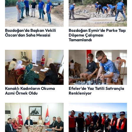
Bozdoğan'da Başkan Vekili
Bozdoğan Eymir'de Parke Taşı
Özcan'dan Saha Mesaisi
Döşeme Çalışması
Tamamlandı
Konaklı Kadınların Okuma
Efeler'de Yaz Tatili Satrançla
Azmi Örnek Oldu
Renkleniyor