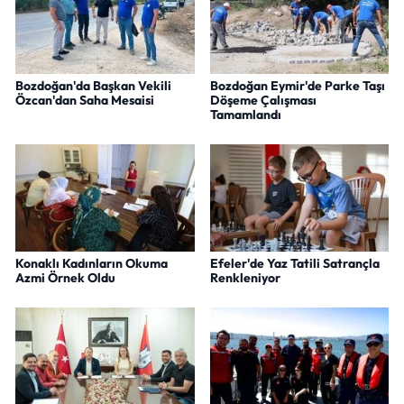
Bozdoğan'da Başkan Vekili
Bozdoğan Eymir'de Parke Taşı
Özcan'dan Saha Mesaisi
Döşeme Çalışması
Tamamlandı
Konaklı Kadınların Okuma
Efeler'de Yaz Tatili Satrançla
Azmi Örnek Oldu
Renkleniyor