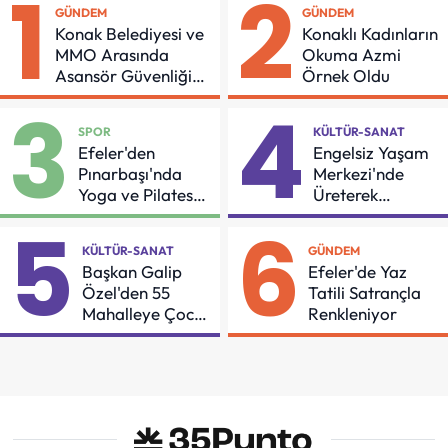
1
2
GÜNDEM
GÜNDEM
Konak Belediyesi ve
Konaklı Kadınların
MMO Arasında
Okuma Azmi
Asansör Güvenliği
Örnek Oldu
İçin Önemli Protokol
3
4
SPOR
KÜLTÜR-SANAT
Efeler'den
Engelsiz Yaşam
Pınarbaşı'nda
Merkezi'nde
Yoga ve Pilates
Üreterek
Buluşması
Güçleniyorlar
5
6
KÜLTÜR-SANAT
GÜNDEM
Başkan Galip
Efeler'de Yaz
Özel'den 55
Tatili Satrançla
Mahalleye Çocuk
Renkleniyor
Şenliği