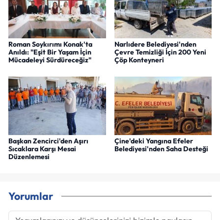
Roman Soykırımı Konak'ta
Narlıdere Belediyesi'nden
Anıldı: "Eşit Bir Yaşam İçin
Çevre Temizliği İçin 200 Yeni
Mücadeleyi Sürdüreceğiz"
Çöp Konteyneri
Başkan Zencirci'den Aşırı
Çine'deki Yangına Efeler
Sıcaklara Karşı Mesai
Belediyesi'nden Saha Desteği
Düzenlemesi
Yorumlar