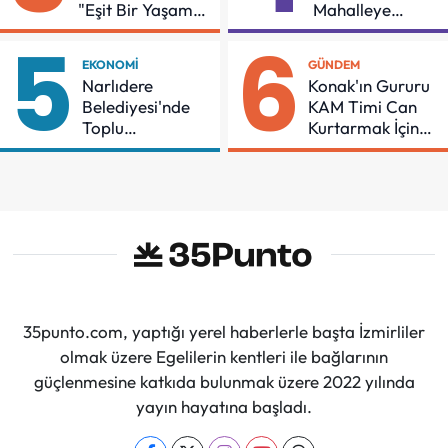
"Eşit Bir Yaşam
Mahalleye
İçin Mücadeleyi
Çocuk Şenliği
5
6
Sürdüreceğiz"
EKONOMI
GÜNDEM
Narlıdere
Konak'ın Gururu
Belediyesi'nde
KAM Timi Can
Toplu
Kurtarmak İçin
Sözleşmeye
Demir Aldı
İmzalar Atıldı
35punto.com, yaptığı yerel haberlerle başta İzmirliler
olmak üzere Egelilerin kentleri ile bağlarının
güçlenmesine katkıda bulunmak üzere 2022 yılında
yayın hayatına başladı.