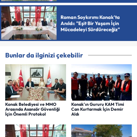
Roman Soykırımı Konak'ta
Anıldı: "Eşit Bir Yaşam İçin
Mücadeleyi Sürdüreceğiz"
Bunlar da ilginizi çekebilir
Konak Belediyesi ve MMO
Konak'ın Gururu KAM Timi
Arasında Asansör Güvenliği
Can Kurtarmak İçin Demir
İçin Önemli Protokol
Aldı