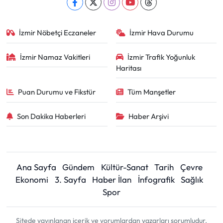
İzmir Nöbetçi Eczaneler
İzmir Hava Durumu
İzmir Namaz Vakitleri
İzmir Trafik Yoğunluk
Haritası
Puan Durumu ve Fikstür
Tüm Manşetler
Son Dakika Haberleri
Haber Arşivi
Ana Sayfa
Gündem
Kültür-Sanat
Tarih
Çevre
Ekonomi
3. Sayfa
Haber İlan
İnfografik
Sağlık
Spor
Sitede yayınlanan içerik ve yorumlardan yazarları sorumludur.