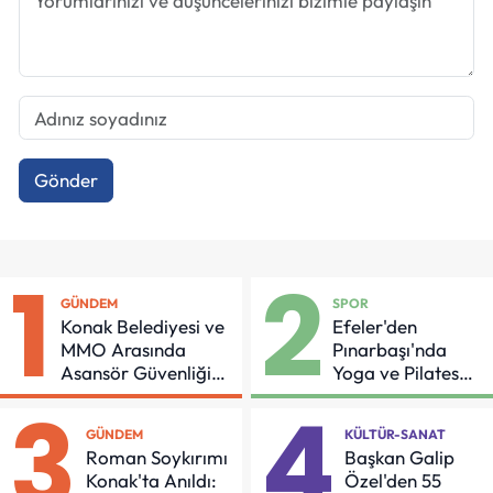
Gönder
1
2
GÜNDEM
SPOR
Konak Belediyesi ve
Efeler'den
MMO Arasında
Pınarbaşı'nda
Asansör Güvenliği
Yoga ve Pilates
İçin Önemli Protokol
Buluşması
3
4
GÜNDEM
KÜLTÜR-SANAT
Roman Soykırımı
Başkan Galip
Konak'ta Anıldı:
Özel'den 55