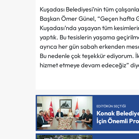
Kuşadası Belediyesi’nin tüm çalışanla
Başkan Ömer Günel, “Geçen hafta Ge
Kuşadası’nda yaşayan tüm kesimlerin f
yaptık. Bu tesislerin yaşama geçirilm
ayrıca her gün sabah erkenden mesain
Bu nedenle çok teşekkür ediyorum. 
hizmet etmeye devam edeceğiz” diye
EDITÖRÜN SEÇTIĞI
Konak Belediy
İçin Önemli Pr