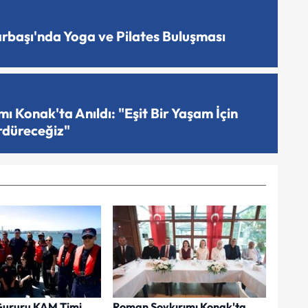
arbaşı'nda Yoga ve Pilates Buluşması
 Konak'ta Anıldı: "Eşit Bir Yaşam İçin
rdüreceğiz"
Gururu KAM Timi
Roman Soykırımı Konak'ta