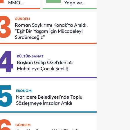
MMO
Yoga ve
Arasında
Pilates
3
Asansör
Buluşması
GÜNDEM
Güvenliği İçin
Roman Soykırımı Konak'ta Anıldı:
Önemli
"Eşit Bir Yaşam İçin Mücadeleyi
Protokol
Sürdüreceğiz"
4
KÜLTÜR-SANAT
Başkan Galip Özel'den 55
Mahalleye Çocuk Şenliği
5
EKONOMI
Narlıdere Belediyesi'nde Toplu
Sözleşmeye İmzalar Atıldı
GÜNDEM