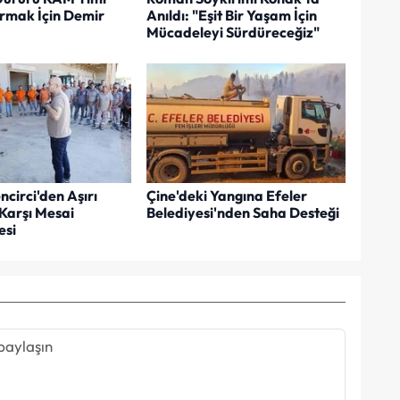
rmak İçin Demir
Anıldı: "Eşit Bir Yaşam İçin
Mücadeleyi Sürdüreceğiz"
circi'den Aşırı
Çine'deki Yangına Efeler
Karşı Mesai
Belediyesi'nden Saha Desteği
esi