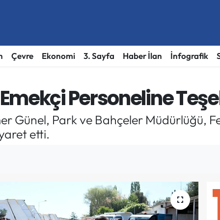
h
Çevre
Ekonomi
3. Sayfa
Haber İlan
İnfografik
Emekçi Personeline Teşek
r Günel, Park ve Bahçeler Müdürlüğü, Fen
yaret etti.