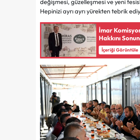
değişmesi, güzelleşmesi ve yeni tesi
Hepinizi ayrı ayrı yürekten tebrik ed
İmar Komisyon
Hakkını Sonu
İçeriği Görüntüle