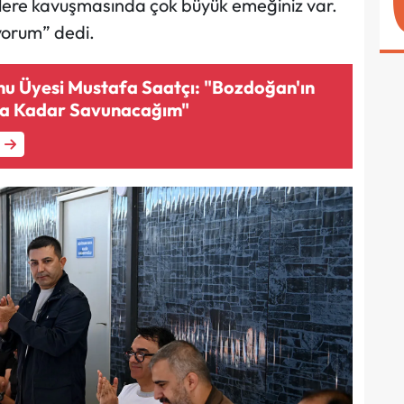
slere kavuşmasında çok büyük emeğiniz var.
iyorum” dedi.
u Üyesi Mustafa Saatçı: "Bozdoğan'ın
na Kadar Savunacağım"