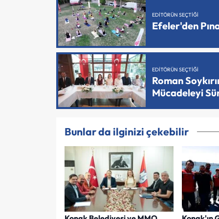
EDITÖRÜN SEÇTIĞI
Efeler'den Pın
EDITÖRÜN SEÇTIĞI
Roman Soykırımı
Mücadeleyi Sü
Bunlar da ilginizi çekebilir
Konak Belediyesi ve MMO
Konak'ın 