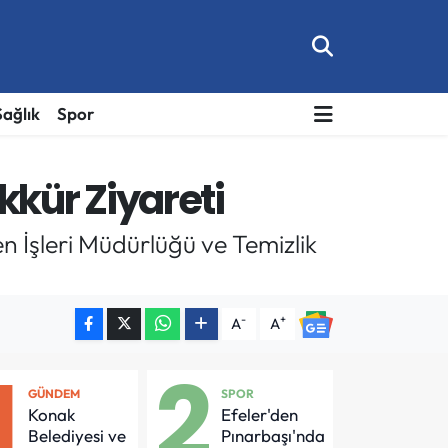
Sağlık
Spor
kür Ziyareti
 İşleri Müdürlüğü ve Temizlik
-
+
A
A
1
2
GÜNDEM
SPOR
Konak
Efeler'den
Belediyesi ve
Pınarbaşı'nda