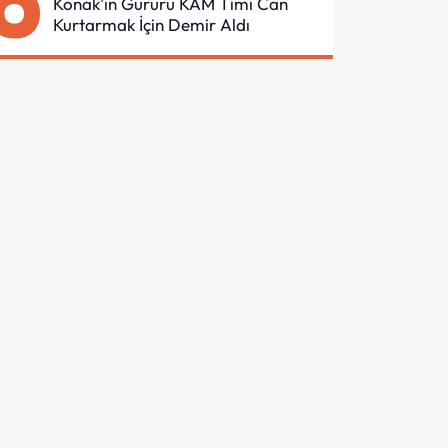
6
Konak'ın Gururu KAM Timi Can
Kurtarmak İçin Demir Aldı