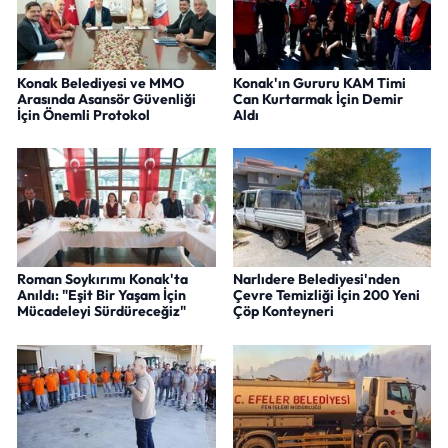
Konak Belediyesi ve MMO
Konak'ın Gururu KAM Timi
Arasında Asansör Güvenliği
Can Kurtarmak İçin Demir
İçin Önemli Protokol
Aldı
Roman Soykırımı Konak'ta
Narlıdere Belediyesi'nden
Anıldı: "Eşit Bir Yaşam İçin
Çevre Temizliği İçin 200 Yeni
Mücadeleyi Sürdüreceğiz"
Çöp Konteyneri