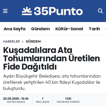
Ana Sayfa
Gündem
Kültür-Sanat
Tarih
HABERLER
GÜNDEM
Kuşadalılara Ata
Tohumlarından Üretilen
Fide Dağıtıldı
Aydın Büyükşehir Belediyesi, ata tohumlarından
üretilerek yetiştirilen 40 bin fideyi Kuşadalılar ile
buluşturdu.
20.05.2025 - 15:34
1
1 DK
YAYINLANMA
PAYLAŞIM
OKUNMA SÜRESI