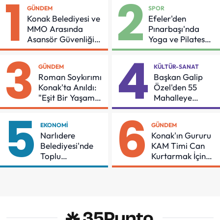
1
2
GÜNDEM
SPOR
Konak Belediyesi ve
Efeler'den
MMO Arasında
Pınarbaşı'nda
Asansör Güvenliği
Yoga ve Pilates
İçin Önemli Protokol
Buluşması
3
4
GÜNDEM
KÜLTÜR-SANAT
Roman Soykırımı
Başkan Galip
Konak'ta Anıldı:
Özel'den 55
"Eşit Bir Yaşam
Mahalleye
İçin Mücadeleyi
Çocuk Şenliği
5
6
Sürdüreceğiz"
EKONOMI
GÜNDEM
Narlıdere
Konak'ın Gururu
Belediyesi'nde
KAM Timi Can
Toplu
Kurtarmak İçin
Sözleşmeye
Demir Aldı
İmzalar Atıldı