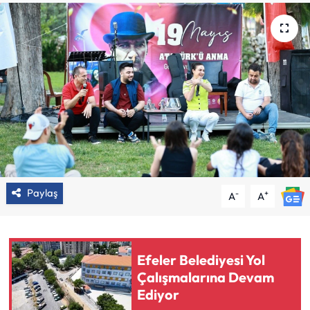
Paylaş
-
+
A
A
Efeler Belediyesi Yol
Çalışmalarına Devam
Ediyor