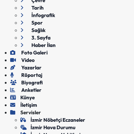
Çevre
Tarih
İnfografik
Spor
Sağlık
3. Sayfa
Haber İlan
Foto Galeri
Video
Yazarlar
Röportaj
Biyografi
Anketler
Künye
İletişim
Servisler
İzmir Nöbetçi Eczaneler
İzmir Hava Durumu