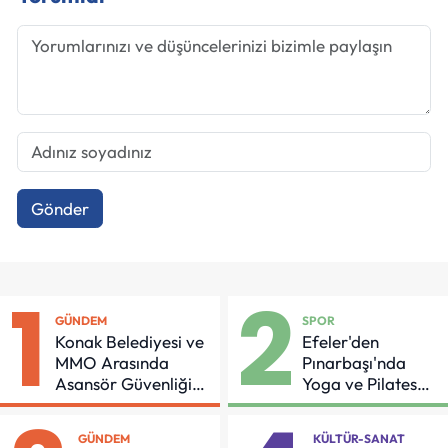
Gönder
1
2
GÜNDEM
SPOR
Konak Belediyesi ve
Efeler'den
MMO Arasında
Pınarbaşı'nda
Asansör Güvenliği
Yoga ve Pilates
İçin Önemli Protokol
Buluşması
GÜNDEM
KÜLTÜR-SANAT