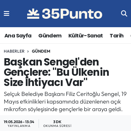
Ana Sayfa
Gündem
Kültür-Sanat
Tarih
HABERLER
GÜNDEM
Başkan Sengel'den
Gençlere: "Bu Ülkenin
Size İhtiyacı Var"
Selçuk Belediye Başkanı Filiz Ceritoğlu Sengel, 19
Mayıs etkinlikleri kapsamında düzenlenen açık
mikrofon söyleşisinde gençlerle bir araya geldi.
19.05.2026 - 13:34
3 DK
YAYINLANMA
OKUNMA SÜRESI