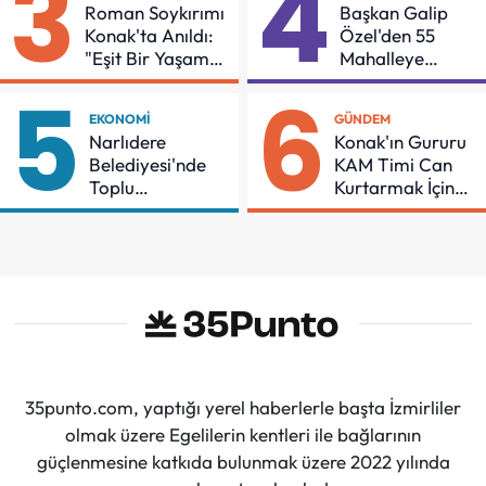
3
4
Roman Soykırımı
Başkan Galip
Konak'ta Anıldı:
Özel'den 55
"Eşit Bir Yaşam
Mahalleye
İçin Mücadeleyi
Çocuk Şenliği
5
6
Sürdüreceğiz"
EKONOMI
GÜNDEM
Narlıdere
Konak'ın Gururu
Belediyesi'nde
KAM Timi Can
Toplu
Kurtarmak İçin
Sözleşmeye
Demir Aldı
İmzalar Atıldı
35punto.com, yaptığı yerel haberlerle başta İzmirliler
olmak üzere Egelilerin kentleri ile bağlarının
güçlenmesine katkıda bulunmak üzere 2022 yılında