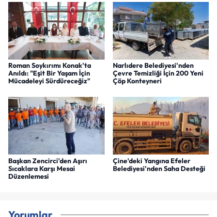
Roman Soykırımı Konak'ta
Narlıdere Belediyesi'nden
Anıldı: "Eşit Bir Yaşam İçin
Çevre Temizliği İçin 200 Yeni
Mücadeleyi Sürdüreceğiz"
Çöp Konteyneri
Başkan Zencirci'den Aşırı
Çine'deki Yangına Efeler
Sıcaklara Karşı Mesai
Belediyesi'nden Saha Desteği
Düzenlemesi
Yorumlar