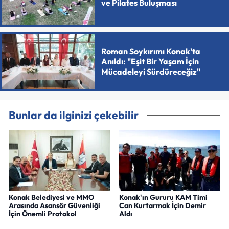
ve Pilates Buluşması
Roman Soykırımı Konak'ta
Anıldı: "Eşit Bir Yaşam İçin
Mücadeleyi Sürdüreceğiz"
Bunlar da ilginizi çekebilir
Konak Belediyesi ve MMO
Konak'ın Gururu KAM Timi
Arasında Asansör Güvenliği
Can Kurtarmak İçin Demir
İçin Önemli Protokol
Aldı