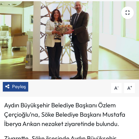
Paylaş
-
+
A
A
Aydın Büyükşehir Belediye Başkanı Özlem
Çerçioğlu’na, Söke Belediye Başkanı Mustafa
İberya Arıkan nezaket ziyaretinde bulundu.
Ziyarette, Söke ilçesinde Aydın Büyükşehir