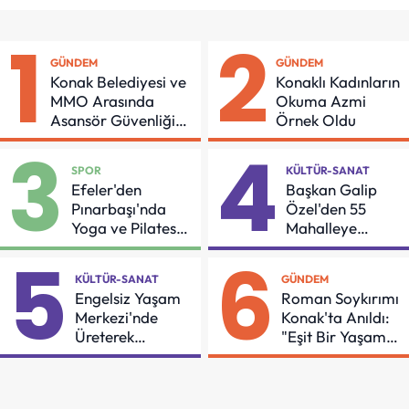
1
2
GÜNDEM
GÜNDEM
Konak Belediyesi ve
Konaklı Kadınların
MMO Arasında
Okuma Azmi
Asansör Güvenliği
Örnek Oldu
İçin Önemli Protokol
3
4
SPOR
KÜLTÜR-SANAT
Efeler'den
Başkan Galip
Pınarbaşı'nda
Özel'den 55
Yoga ve Pilates
Mahalleye
Buluşması
Çocuk Şenliği
5
6
KÜLTÜR-SANAT
GÜNDEM
Engelsiz Yaşam
Roman Soykırımı
Merkezi'nde
Konak'ta Anıldı:
Üreterek
"Eşit Bir Yaşam
Güçleniyorlar
İçin Mücadeleyi
Sürdüreceğiz"