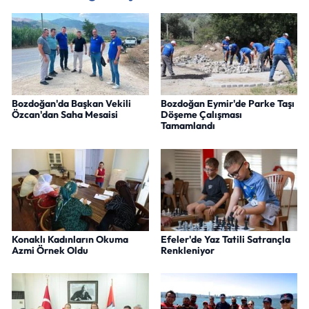
Bozdoğan'da Başkan Vekili
Bozdoğan Eymir'de Parke Taşı
Özcan'dan Saha Mesaisi
Döşeme Çalışması
Tamamlandı
Konaklı Kadınların Okuma
Efeler'de Yaz Tatili Satrançla
Azmi Örnek Oldu
Renkleniyor