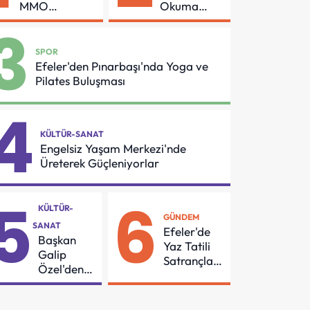
MMO
Okuma
Arasında
Azmi Örnek
3
Asansör
Oldu
Güvenliği İçin
SPOR
Önemli
Efeler'den Pınarbaşı'nda Yoga ve
Protokol
Pilates Buluşması
4
KÜLTÜR-SANAT
Engelsiz Yaşam Merkezi'nde
Üreterek Güçleniyorlar
5
6
KÜLTÜR-
GÜNDEM
SANAT
Efeler'de
Başkan
Yaz Tatili
Galip
Satrançla
Özel'den
Renkleniyor
55
Mahalleye