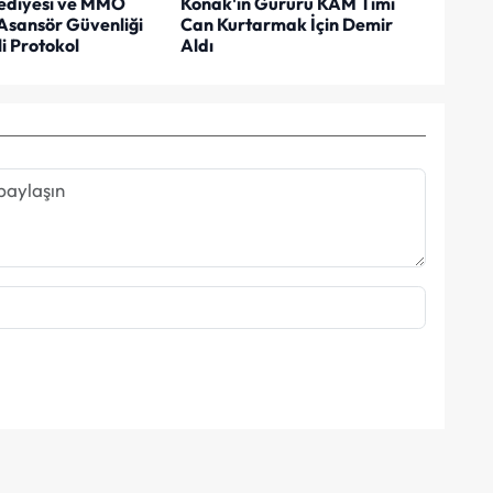
ediyesi ve MMO
Konak'ın Gururu KAM Timi
Asansör Güvenliği
Can Kurtarmak İçin Demir
i Protokol
Aldı