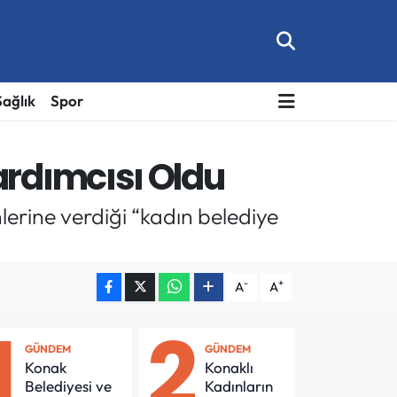
Sağlık
Spor
ardımcısı Oldu
rine verdiği “kadın belediye
-
+
A
A
1
2
GÜNDEM
GÜNDEM
Konak
Konaklı
Belediyesi ve
Kadınların