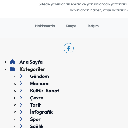
Sitede yayınlanan içerik ve yorumlardan yazarları 
yayınlanan haber, köşe yazıları 
Hakkımızda
Künye
İletişim
Ana Sayfa
Kategoriler
Gündem
Ekonomi
Kültür-Sanat
Çevre
Tarih
İnfografik
Spor
Sağlık