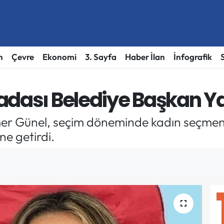
h
Çevre
Ekonomi
3. Sayfa
Haber İlan
İnfografik
adası Belediye Başkan Y
r Günel, seçim döneminde kadın seçmenle
ne getirdi.