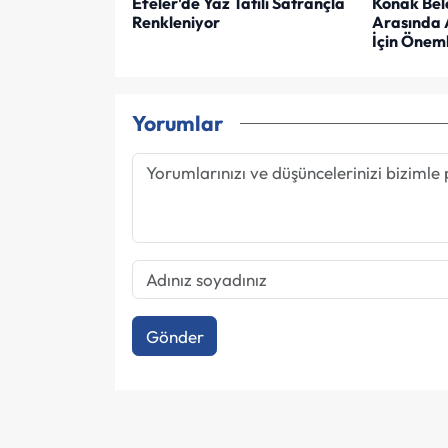
Efeler'de Yaz Tatili Satrançla
Konak Bel
Renkleniyor
Arasında 
İçin Öneml
Yorumlar
Gönder