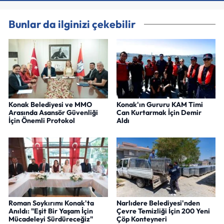
Bunlar da ilginizi çekebilir
Konak Belediyesi ve MMO
Konak'ın Gururu KAM Timi
Arasında Asansör Güvenliği
Can Kurtarmak İçin Demir
İçin Önemli Protokol
Aldı
Roman Soykırımı Konak'ta
Narlıdere Belediyesi'nden
Anıldı: "Eşit Bir Yaşam İçin
Çevre Temizliği İçin 200 Yeni
Mücadeleyi Sürdüreceğiz"
Çöp Konteyneri