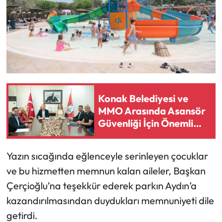
Konak Belediyesi ve
MMO Arasında Asansör
Güvenliği İçin Önemli
Protokol
Yazın sıcağında eğlenceyle serinleyen çocuklar
ve bu hizmetten memnun kalan aileler, Başkan
Çerçioğlu’na teşekkür ederek parkın Aydın’a
kazandırılmasından duydukları memnuniyeti dile
getirdi.