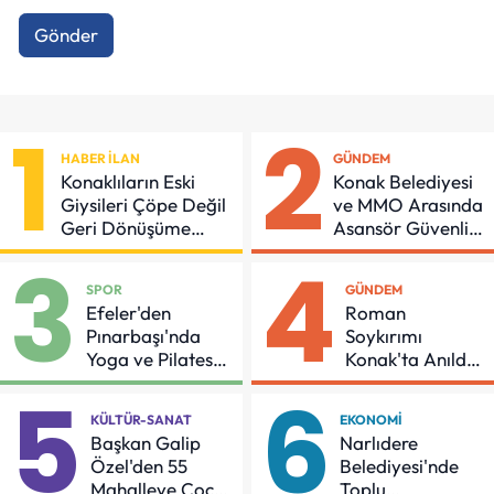
Gönder
1
2
HABER İLAN
GÜNDEM
Konaklıların Eski
Konak Belediyesi
Giysileri Çöpe Değil
ve MMO Arasında
Geri Dönüşüme
Asansör Güvenliği
Gidiyor
İçin Önemli
3
4
Protokol
SPOR
GÜNDEM
Efeler'den
Roman
Pınarbaşı'nda
Soykırımı
Yoga ve Pilates
Konak'ta Anıldı:
Buluşması
"Eşit Bir Yaşam
5
6
İçin Mücadeleyi
KÜLTÜR-SANAT
EKONOMI
Sürdüreceğiz"
Başkan Galip
Narlıdere
Özel'den 55
Belediyesi'nde
Mahalleye Çocuk
Toplu