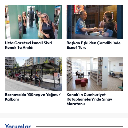
Usta Gazeteci İsmail Sivri
Başkan Eşki'den Çamdibi'nde
Konak'ta Anıldı
Esnaf Turu
Bornova'da 'Güneş ve Yağmur'
Konak'ın Cumhuriyet
Kalkanı
Kütüphaneleri'nde Sınav
Maratonu
Yorumlar