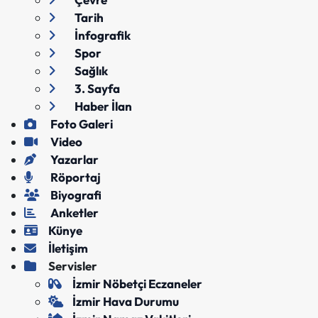
Tarih
İnfografik
Spor
Sağlık
3. Sayfa
Haber İlan
Foto Galeri
Video
Yazarlar
Röportaj
Biyografi
Anketler
Künye
İletişim
Servisler
İzmir Nöbetçi Eczaneler
İzmir Hava Durumu