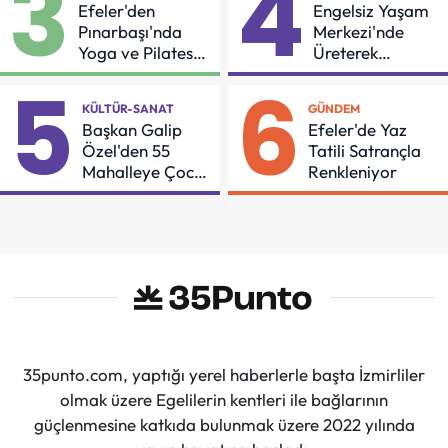
3
4
Efeler'den
Engelsiz Yaşam
Pınarbaşı'nda
Merkezi'nde
Yoga ve Pilates
Üreterek
Buluşması
Güçleniyorlar
5
6
KÜLTÜR-SANAT
GÜNDEM
Başkan Galip
Efeler'de Yaz
Özel'den 55
Tatili Satrançla
Mahalleye Çocuk
Renkleniyor
Şenliği
35punto.com, yaptığı yerel haberlerle başta İzmirliler
olmak üzere Egelilerin kentleri ile bağlarının
güçlenmesine katkıda bulunmak üzere 2022 yılında