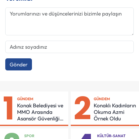
Gönder
1
2
GÜNDEM
GÜNDEM
Konak Belediyesi ve
Konaklı Kadınların
MMO Arasında
Okuma Azmi
Asansör Güvenliği
Örnek Oldu
İçin Önemli Protokol
SPOR
KÜLTÜR-SANAT