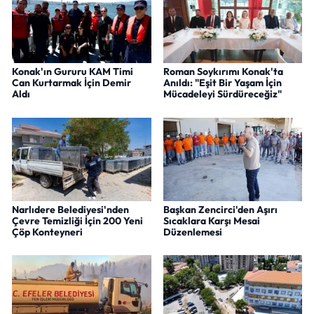
Konak'ın Gururu KAM Timi
Roman Soykırımı Konak'ta
Can Kurtarmak İçin Demir
Anıldı: "Eşit Bir Yaşam İçin
Aldı
Mücadeleyi Sürdüreceğiz"
Narlıdere Belediyesi'nden
Başkan Zencirci'den Aşırı
Çevre Temizliği İçin 200 Yeni
Sıcaklara Karşı Mesai
Çöp Konteyneri
Düzenlemesi