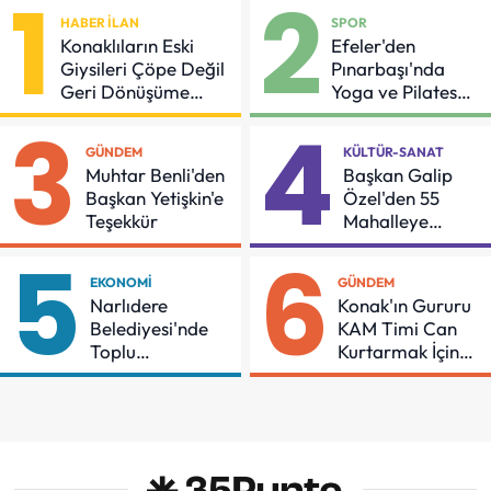
1
2
HABER İLAN
SPOR
Konaklıların Eski
Efeler'den
Giysileri Çöpe Değil
Pınarbaşı'nda
Geri Dönüşüme
Yoga ve Pilates
Gidiyor
Buluşması
3
4
GÜNDEM
KÜLTÜR-SANAT
Muhtar Benli'den
Başkan Galip
Başkan Yetişkin'e
Özel'den 55
Teşekkür
Mahalleye
Çocuk Şenliği
5
6
EKONOMI
GÜNDEM
Narlıdere
Konak'ın Gururu
Belediyesi'nde
KAM Timi Can
Toplu
Kurtarmak İçin
Sözleşmeye
Demir Aldı
İmzalar Atıldı