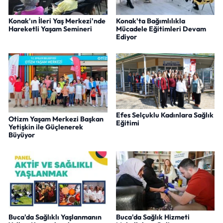
Konak'ın İleri Yaş Merkezi'nde
Konak'ta Bağımlılıkla
Hareketli Yaşam Semineri
Mücadele Eğitimleri Devam
Ediyor
Efes Selçuklu Kadınlara Sağlık
Otizm Yaşam Merkezi Başkan
Eğitimi
Yetişkin ile Güçlenerek
Büyüyor
Buca'da Sağlıklı Yaşlanmanın
Buca'da Sağlık Hizmeti