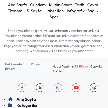
Ana Sayfa
Gündem
Kültür-Sanat
Tarih
Çevre
Ekonomi
3. Sayfa
Haber İlan
İnfografik
Sağlık
Spor
Sitede yayınlanan içerik ve yorumlardan yazarları sorumludur.
Yayınlanan yorumlardan 35Punto sorumlu tutulamaz. Sitedeki tüm
harici linkler ayrı bir sayfada açılır. Sitemizde yayınlanan haber,
köşe yazıları ve fotoğraflar izin alınmaksızın kaynak gösterilse dahi,
herhangi bir ortamda kullanılamaz ve yayınlanamaz
Hakkımızda
Künye
Haber Yazılımı:
TE Bilişim
| Copyright
İletişim
© 2026
Ana Sayfa
Kategoriler