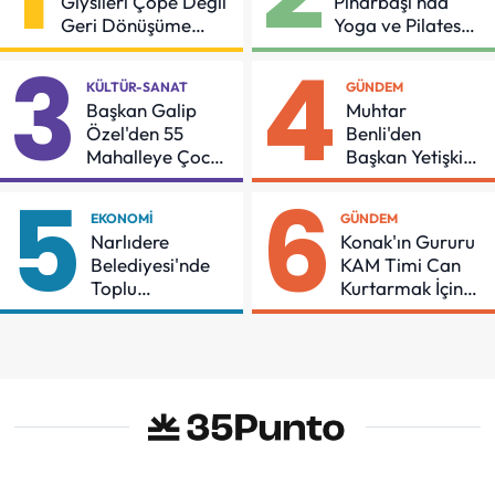
Giysileri Çöpe Değil
Pınarbaşı'nda
Geri Dönüşüme
Yoga ve Pilates
Gidiyor
Buluşması
3
4
KÜLTÜR-SANAT
GÜNDEM
Başkan Galip
Muhtar
Özel'den 55
Benli'den
Mahalleye Çocuk
Başkan Yetişkin'e
Şenliği
Teşekkür
5
6
EKONOMI
GÜNDEM
Narlıdere
Konak'ın Gururu
Belediyesi'nde
KAM Timi Can
Toplu
Kurtarmak İçin
Sözleşmeye
Demir Aldı
İmzalar Atıldı