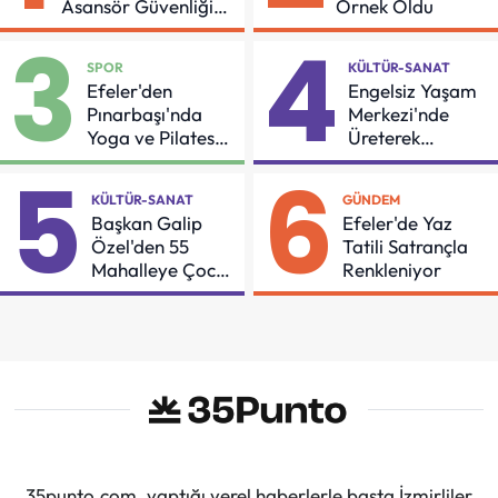
Asansör Güvenliği
Örnek Oldu
İçin Önemli Protokol
3
4
SPOR
KÜLTÜR-SANAT
Efeler'den
Engelsiz Yaşam
Pınarbaşı'nda
Merkezi'nde
Yoga ve Pilates
Üreterek
Buluşması
Güçleniyorlar
5
6
KÜLTÜR-SANAT
GÜNDEM
Başkan Galip
Efeler'de Yaz
Özel'den 55
Tatili Satrançla
Mahalleye Çocuk
Renkleniyor
Şenliği
35punto.com, yaptığı yerel haberlerle başta İzmirliler