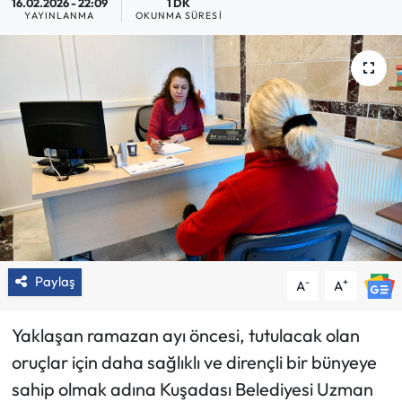
16.02.2026 - 22:09
1 DK
YAYINLANMA
OKUNMA SÜRESI
Paylaş
-
+
A
A
Yaklaşan ramazan ayı öncesi, tutulacak olan
oruçlar için daha sağlıklı ve dirençli bir bünyeye
sahip olmak adına Kuşadası Belediyesi Uzman