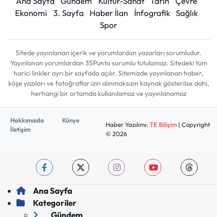
Ana Sayfa
Gündem
Kültür-Sanat
Tarih
Çevre
Ekonomi
3. Sayfa
Haber İlan
İnfografik
Sağlık
Spor
Sitede yayınlanan içerik ve yorumlardan yazarları sorumludur.
Yayınlanan yorumlardan 35Punto sorumlu tutulamaz. Sitedeki tüm
harici linkler ayrı bir sayfada açılır. Sitemizde yayınlanan haber,
köşe yazıları ve fotoğraflar izin alınmaksızın kaynak gösterilse dahi,
herhangi bir ortamda kullanılamaz ve yayınlanamaz
Hakkımızda
Künye
Haber Yazılımı:
TE Bilişim
| Copyright
İletişim
© 2026
Ana Sayfa
Kategoriler
Gündem