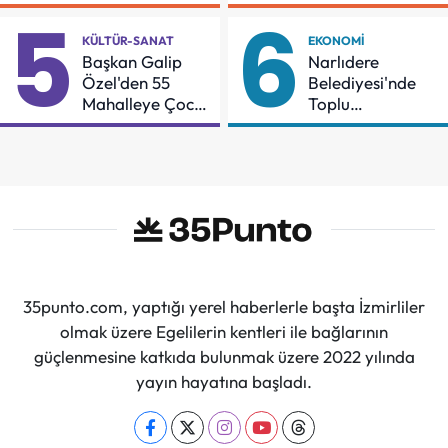
İçin Mücadeleyi
Örnek Oldu
5
6
Sürdüreceğiz"
KÜLTÜR-SANAT
EKONOMI
Başkan Galip
Narlıdere
Özel'den 55
Belediyesi'nde
Mahalleye Çocuk
Toplu
Şenliği
Sözleşmeye
İmzalar Atıldı
35punto.com, yaptığı yerel haberlerle başta İzmirliler
olmak üzere Egelilerin kentleri ile bağlarının
güçlenmesine katkıda bulunmak üzere 2022 yılında
yayın hayatına başladı.