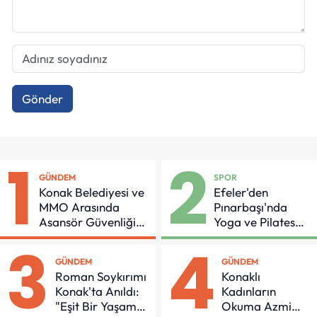
Gönder
1
2
GÜNDEM
SPOR
Konak Belediyesi ve
Efeler'den
MMO Arasında
Pınarbaşı'nda
Asansör Güvenliği
Yoga ve Pilates
İçin Önemli Protokol
Buluşması
3
4
GÜNDEM
GÜNDEM
Roman Soykırımı
Konaklı
Konak'ta Anıldı:
Kadınların
"Eşit Bir Yaşam
Okuma Azmi