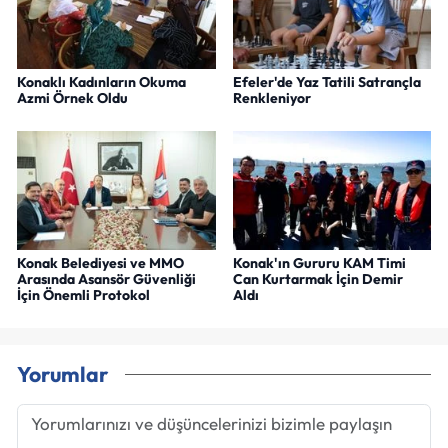
Konaklı Kadınların Okuma
Efeler'de Yaz Tatili Satrançla
Azmi Örnek Oldu
Renkleniyor
Konak Belediyesi ve MMO
Konak'ın Gururu KAM Timi
Arasında Asansör Güvenliği
Can Kurtarmak İçin Demir
İçin Önemli Protokol
Aldı
Yorumlar