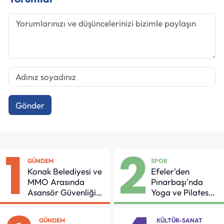
Gönder
1
2
GÜNDEM
SPOR
Konak Belediyesi ve
Efeler'den
MMO Arasında
Pınarbaşı'nda
Asansör Güvenliği
Yoga ve Pilates
İçin Önemli Protokol
Buluşması
GÜNDEM
KÜLTÜR-SANAT