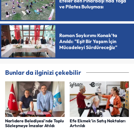
Efeler'den Pınarbaşı'nda Yoga
ve Pilates Buluşması
Roman Soykırımı Konak'ta
Anıldı: "Eşit Bir Yaşam İçin
Mücadeleyi Sürdüreceğiz"
Bunlar da ilginizi çekebilir
Narlıdere Belediyesi'nde Toplu
Efe Ekmek'in Satış Noktaları
Sözleşmeye İmzalar Atıldı
Artırıldı