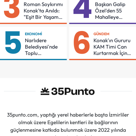
3
4
Roman Soykırımı
Başkan Galip
Konak'ta Anıldı:
Özel'den 55
"Eşit Bir Yaşam
Mahalleye
İçin Mücadeleyi
Çocuk Şenliği
5
6
Sürdüreceğiz"
EKONOMI
GÜNDEM
Narlıdere
Konak'ın Gururu
Belediyesi'nde
KAM Timi Can
Toplu
Kurtarmak İçin
Sözleşmeye
Demir Aldı
İmzalar Atıldı
35punto.com, yaptığı yerel haberlerle başta İzmirliler
olmak üzere Egelilerin kentleri ile bağlarının
güçlenmesine katkıda bulunmak üzere 2022 yılında