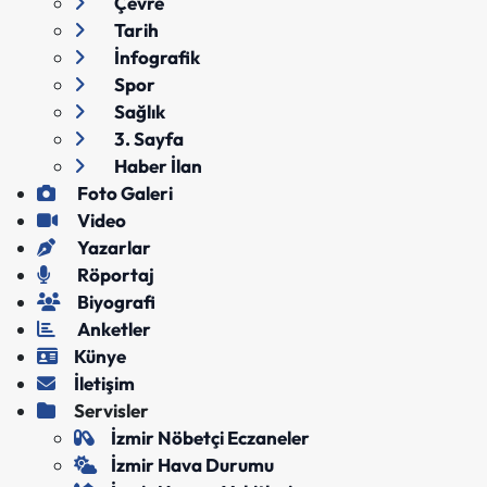
Çevre
Tarih
İnfografik
Spor
Sağlık
3. Sayfa
Haber İlan
Foto Galeri
Video
Yazarlar
Röportaj
Biyografi
Anketler
Künye
İletişim
Servisler
İzmir Nöbetçi Eczaneler
İzmir Hava Durumu