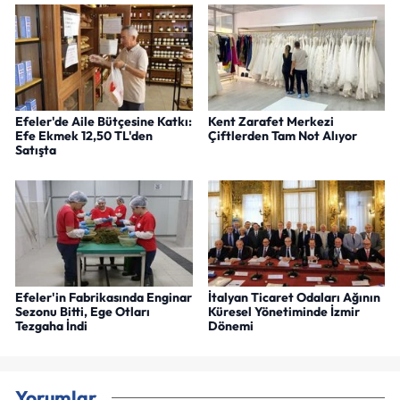
Efeler'de Aile Bütçesine Katkı:
Kent Zarafet Merkezi
Efe Ekmek 12,50 TL'den
Çiftlerden Tam Not Alıyor
Satışta
Efeler'in Fabrikasında Enginar
İtalyan Ticaret Odaları Ağının
Sezonu Bitti, Ege Otları
Küresel Yönetiminde İzmir
Tezgaha İndi
Dönemi
Yorumlar