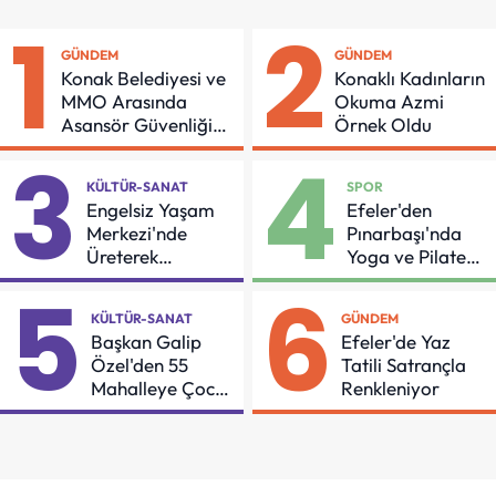
1
2
GÜNDEM
GÜNDEM
Konak Belediyesi ve
Konaklı Kadınların
MMO Arasında
Okuma Azmi
Asansör Güvenliği
Örnek Oldu
İçin Önemli Protokol
3
4
KÜLTÜR-SANAT
SPOR
Engelsiz Yaşam
Efeler'den
Merkezi'nde
Pınarbaşı'nda
Üreterek
Yoga ve Pilates
Güçleniyorlar
Buluşması
5
6
KÜLTÜR-SANAT
GÜNDEM
Başkan Galip
Efeler'de Yaz
Özel'den 55
Tatili Satrançla
Mahalleye Çocuk
Renkleniyor
Şenliği