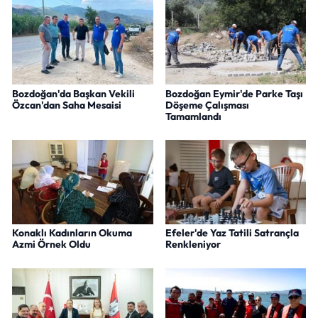
Bozdoğan'da Başkan Vekili
Bozdoğan Eymir'de Parke Taşı
Özcan'dan Saha Mesaisi
Döşeme Çalışması
Tamamlandı
Konaklı Kadınların Okuma
Efeler'de Yaz Tatili Satrançla
Azmi Örnek Oldu
Renkleniyor