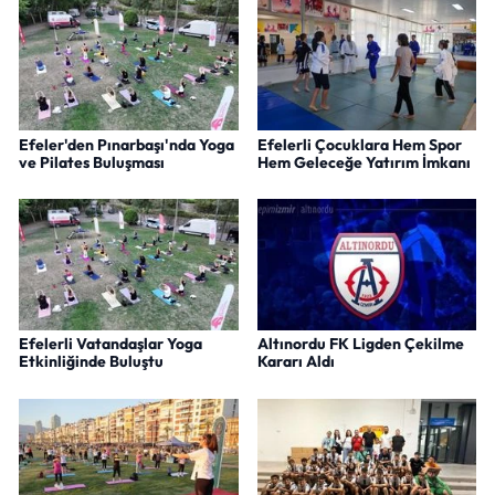
Efeler'den Pınarbaşı'nda Yoga
Efelerli Çocuklara Hem Spor
ve Pilates Buluşması
Hem Geleceğe Yatırım İmkanı
Efelerli Vatandaşlar Yoga
Altınordu FK Ligden Çekilme
Etkinliğinde Buluştu
Kararı Aldı