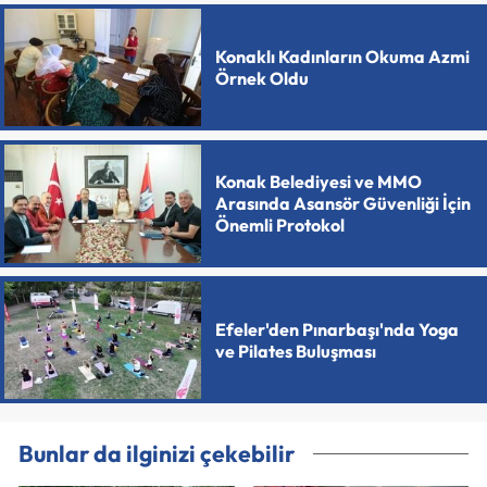
Konaklı Kadınların Okuma Azmi
Örnek Oldu
Konak Belediyesi ve MMO
Arasında Asansör Güvenliği İçin
Önemli Protokol
Efeler'den Pınarbaşı'nda Yoga
ve Pilates Buluşması
Bunlar da ilginizi çekebilir