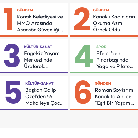
1
2
GÜNDEM
GÜNDEM
Konak Belediyesi ve
Konaklı Kadınların
MMO Arasında
Okuma Azmi
Asansör Güvenliği
Örnek Oldu
İçin Önemli Protokol
3
4
KÜLTÜR-SANAT
SPOR
Engelsiz Yaşam
Efeler'den
Merkezi'nde
Pınarbaşı'nda
Üreterek
Yoga ve Pilates
Güçleniyorlar
Buluşması
5
6
KÜLTÜR-SANAT
GÜNDEM
Başkan Galip
Roman Soykırımı
Özel'den 55
Konak'ta Anıldı:
Mahalleye Çocuk
"Eşit Bir Yaşam
Şenliği
İçin Mücadeleyi
Sürdüreceğiz"