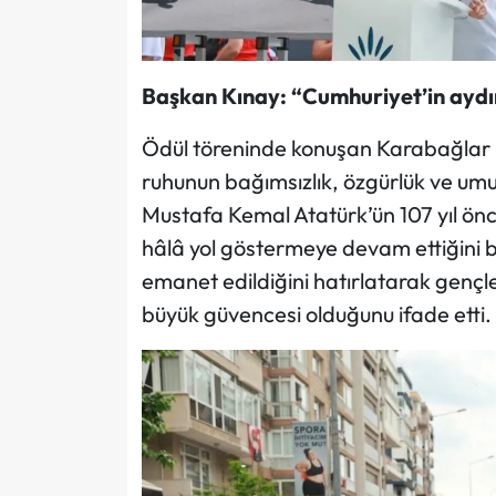
Başkan Kınay: “Cumhuriyet’in ayd
Ödül töreninde konuşan Karabağlar B
ruhunun bağımsızlık, özgürlük ve um
Mustafa Kemal Atatürk’ün 107 yıl ön
hâlâ yol göstermeye devam ettiğini b
emanet edildiğini hatırlatarak gençler
büyük güvencesi olduğunu ifade etti.