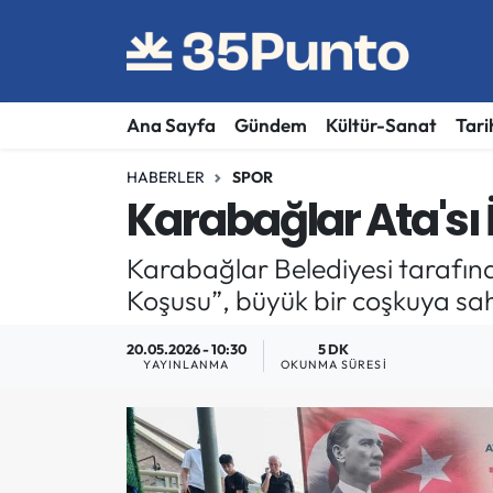
Ana Sayfa
Gündem
Kültür-Sanat
Tari
HABERLER
SPOR
Karabağlar Ata'sı 
Karabağlar Belediyesi tarafın
Koşusu”, büyük bir coşkuya sa
20.05.2026 - 10:30
5 DK
YAYINLANMA
OKUNMA SÜRESI