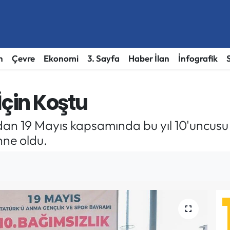
h
Çevre
Ekonomi
3. Sayfa
Haber İlan
İnfografik
İçin Koştu
dan 19 Mayıs kapsamında bu yıl 10'uncusu
hne oldu.