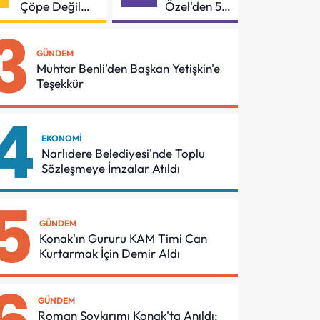
Çöpe Değil
Özel'den 55
Geri
Mahalleye
3
Dönüşüme
Çocuk
Gidiyor
Şenliği
GÜNDEM
Muhtar Benli'den Başkan Yetişkin'e
Teşekkür
4
EKONOMI
Narlıdere Belediyesi'nde Toplu
Sözleşmeye İmzalar Atıldı
5
GÜNDEM
Konak'ın Gururu KAM Timi Can
Kurtarmak İçin Demir Aldı
GÜNDEM
Roman Soykırımı Konak'ta Anıldı: