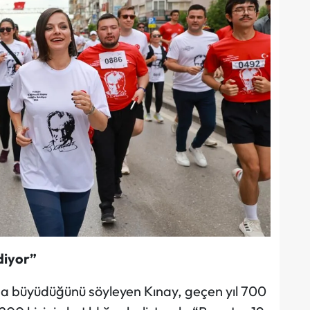
diyor”
 da büyüdüğünü söyleyen Kınay, geçen yıl 700