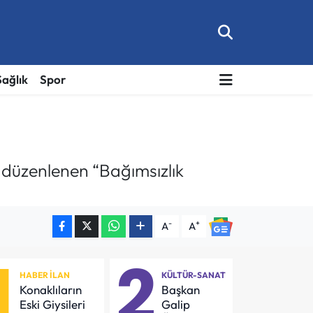
Sağlık
Spor
 düzenlenen “Bağımsızlık
-
+
A
A
1
2
HABER İLAN
KÜLTÜR-SANAT
Konaklıların
Başkan
Eski Giysileri
Galip