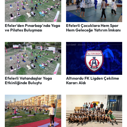
Efeler'den Pınarbaşı'nda Yoga
Efelerli Çocuklara Hem Spor
ve Pilates Buluşması
Hem Geleceğe Yatırım İmkanı
Efelerli Vatandaşlar Yoga
Altınordu FK Ligden Çekilme
Etkinliğinde Buluştu
Kararı Aldı