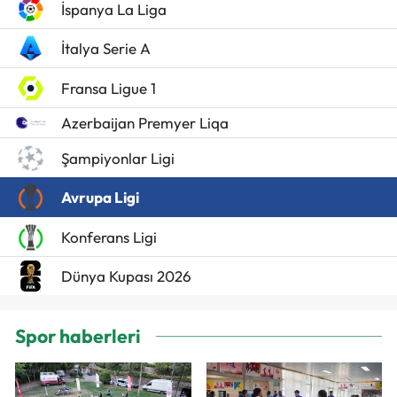
İspanya La Liga
İtalya Serie A
Fransa Ligue 1
Azerbaijan Premyer Liqa
Şampiyonlar Ligi
Avrupa Ligi
Konferans Ligi
Dünya Kupası 2026
Spor haberleri