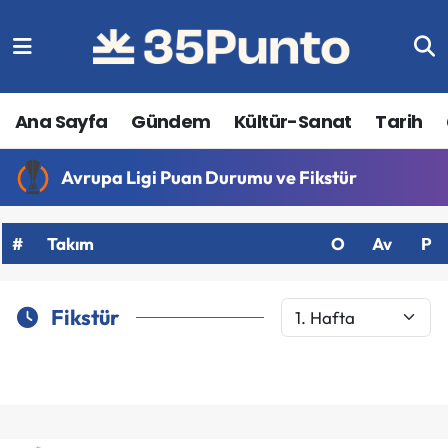
Ana Sayfa
Gündem
Kültür-Sanat
Tarih
Avrupa Ligi Puan Durumu ve Fikstür
#
Takım
O
Av
P
Fikstür