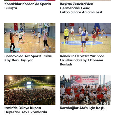
Konaklılar Kordon'da Sporla
Başkan Zencirci'den
Buluştu
Germencikli Genç
Futbolculara Anlamlı Jest
Bornova'da Yaz Spor Kursları
Konak'ın Ücretsiz Yaz Spor
Kayıtları Başlıyor
Okullarında Kayıt Dönemi
Başladı
İzmir'de Dünya Kupası
Karabağlar Ata'sı İçin Koştu
Heyecanı Dev Ekranlarda