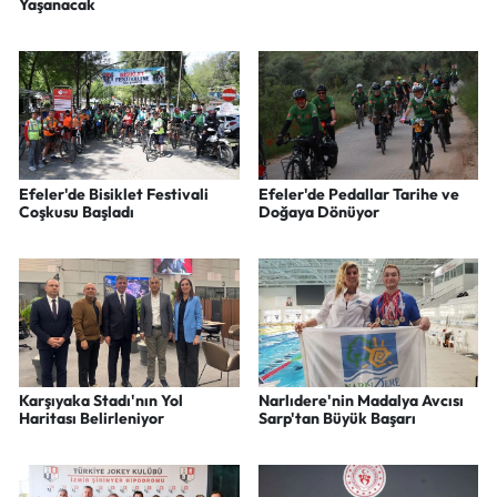
Yaşanacak
Efeler'de Bisiklet Festivali
Efeler'de Pedallar Tarihe ve
Coşkusu Başladı
Doğaya Dönüyor
Karşıyaka Stadı'nın Yol
Narlıdere'nin Madalya Avcısı
Haritası Belirleniyor
Sarp'tan Büyük Başarı