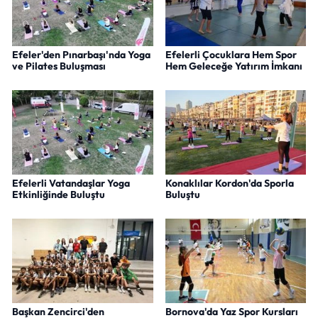
Efeler'den Pınarbaşı'nda Yoga
Efelerli Çocuklara Hem Spor
ve Pilates Buluşması
Hem Geleceğe Yatırım İmkanı
Efelerli Vatandaşlar Yoga
Konaklılar Kordon'da Sporla
Etkinliğinde Buluştu
Buluştu
Başkan Zencirci'den
Bornova'da Yaz Spor Kursları