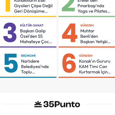
1
2
Konaklıların Eski
Efeler'den
Giysileri Çöpe Değil
Pınarbaşı'nda
Geri Dönüşüme
Yoga ve Pilates
Gidiyor
Buluşması
3
4
KÜLTÜR-SANAT
GÜNDEM
Başkan Galip
Muhtar
Özel'den 55
Benli'den
Mahalleye Çocuk
Başkan Yetişkin'e
Şenliği
Teşekkür
5
6
EKONOMI
GÜNDEM
Narlıdere
Konak'ın Gururu
Belediyesi'nde
KAM Timi Can
Toplu
Kurtarmak İçin
Sözleşmeye
Demir Aldı
İmzalar Atıldı