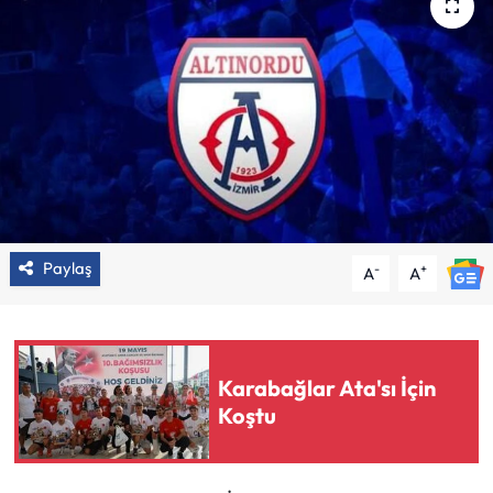
Paylaş
-
+
A
A
Karabağlar Ata'sı İçin
Koştu