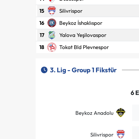
15
Silivrispor
16
Beykoz İshaklıspor
17
Yalova Yeşilovaspor
18
Tokat Bld Plevnespor
3. Lig - Group 1 Fikstür
6 E
Beykoz Anadolu
Silivrispor