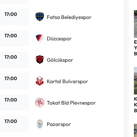
17:00
Fatsa Belediyespor
17:00
Düzcespor
E
Y
B
17:00
Gölcükspor
17:00
Kartal Bulvarspor
K
17:00
Tokat Bld Plevnespor
K
B
17:00
Pazarspor