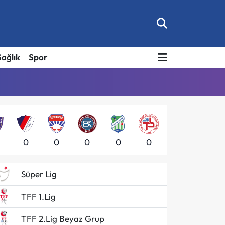
Sağlık
Spor
0
0
0
0
0
Süper Lig
TFF 1.Lig
TFF 2.Lig Beyaz Grup