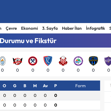
h
Çevre
Ekonomi
3. Sayfa
Haber İlan
İnfografik
 Durumu ve Fikstür
0
0
0
0
0
0
0
0
O
G
B
M
Av
P
Form
0
0
0
0
0
0
0
0
0
0
0
0