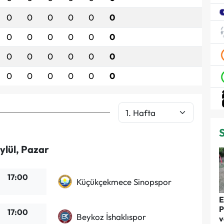
0
0
0
0
0
0
0
0
0
0
0
0
0
0
0
0
0
0
0
0
0
0
0
0
ylül, Pazar
17:00
Küçükçekmece Sinopspor
E
P
17:00
Beykoz İshaklıspor
v