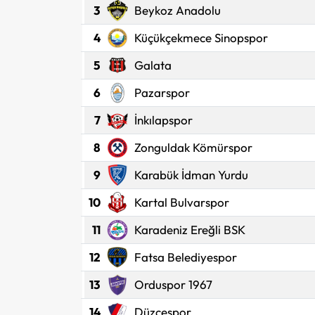
3
Beykoz Anadolu
4
Küçükçekmece Sinopspor
5
Galata
6
Pazarspor
7
İnkılapspor
8
Zonguldak Kömürspor
9
Karabük İdman Yurdu
10
Kartal Bulvarspor
11
Karadeniz Ereğli BSK
12
Fatsa Belediyespor
13
Orduspor 1967
14
Düzcespor