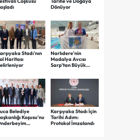
estivali Coşkusu
Tarihe ve Doğaya
aşladı
Dönüyor
arşıyaka Stadı'nın
Narlıdere'nin
ol Haritası
Madalya Avcısı
elirleniyor
Sarp'tan Büyük
Başarı
uca Belediye
Karşıyaka Stadı İçin
aşkanlığı Koşusu'nu
Tarihi Adım:
nderbeyim
Protokol İmzalandı
azandı