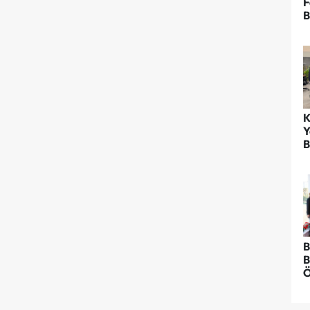
F
B
K
Y
B
B
B
Ö
K