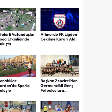
İmkanı
felerli Vatandaşlar
Altınordu FK Ligden
oga Etkinliğinde
Çekilme Kararı Aldı
uluştu
onaklılar
Başkan Zencirci'den
ordon'da Sporla
Germencikli Genç
uluştu
Futbolculara
Anlamlı Jest