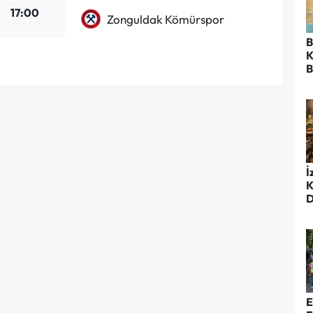
17:00
Zonguldak Kömürspor
B
K
B
İ
K
D
Y
E