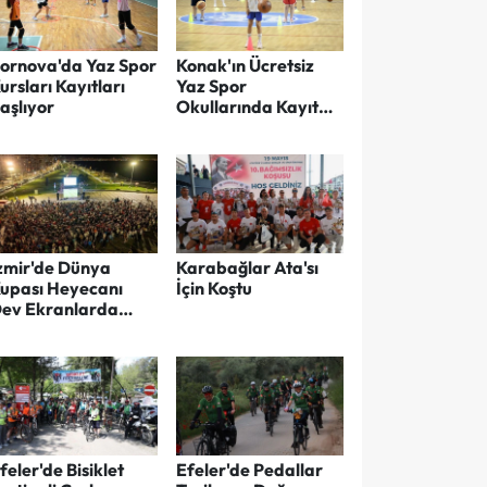
ornova'da Yaz Spor
Konak'ın Ücretsiz
ursları Kayıtları
Yaz Spor
aşlıyor
Okullarında Kayıt
Dönemi Başladı
zmir'de Dünya
Karabağlar Ata'sı
upası Heyecanı
İçin Koştu
ev Ekranlarda
aşanacak
feler'de Bisiklet
Efeler'de Pedallar