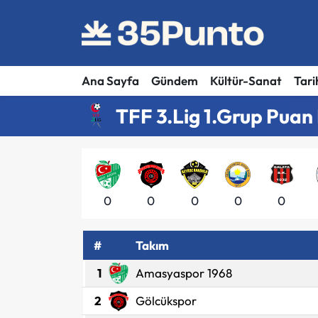
Ana Sayfa
Gündem
Kültür-Sanat
Tari
TFF 3.Lig 1.Grup Puan
0
0
0
0
0
#
Takım
1
Amasyaspor 1968
2
Gölcükspor