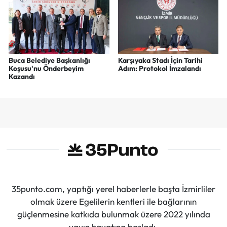
Buca Belediye Başkanlığı
Karşıyaka Stadı İçin Tarihi
Koşusu'nu Önderbeyim
Adım: Protokol İmzalandı
Kazandı
35punto.com, yaptığı yerel haberlerle başta İzmirliler
olmak üzere Egelilerin kentleri ile bağlarının
güçlenmesine katkıda bulunmak üzere 2022 yılında
yayın hayatına başladı.