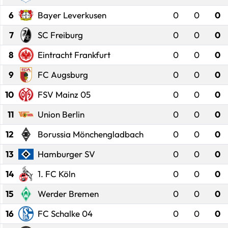
6
Bayer Leverkusen
0
0
0
7
SC Freiburg
0
0
0
8
Eintracht Frankfurt
0
0
0
9
FC Augsburg
0
0
0
10
FSV Mainz 05
0
0
0
11
Union Berlin
0
0
0
12
Borussia Mönchengladbach
0
0
0
13
Hamburger SV
0
0
0
14
1. FC Köln
0
0
0
15
Werder Bremen
0
0
0
16
FC Schalke 04
0
0
0