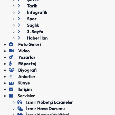
Tarih
İnfografik
Spor
Sağlık
3. Sayfa
Haber İlan
Foto Galeri
Video
Yazarlar
Röportaj
Biyografi
Anketler
Künye
İletişim
Servisler
İzmir Nöbetçi Eczaneler
İzmir Hava Durumu
İzmir Namaz Vakitleri