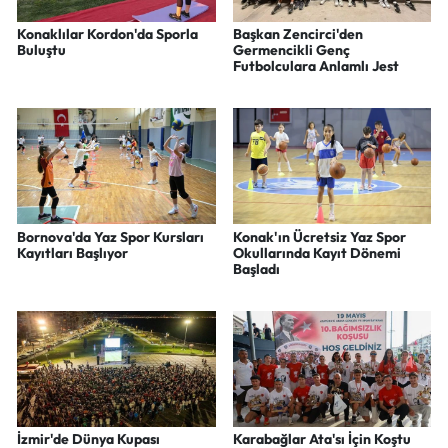
Konaklılar Kordon'da Sporla
Başkan Zencirci'den
Buluştu
Germencikli Genç
Futbolculara Anlamlı Jest
Bornova'da Yaz Spor Kursları
Konak'ın Ücretsiz Yaz Spor
Kayıtları Başlıyor
Okullarında Kayıt Dönemi
Başladı
İzmir'de Dünya Kupası
Karabağlar Ata'sı İçin Koştu