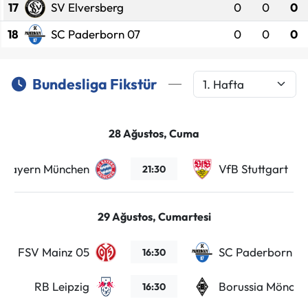
17
SV Elversberg
0
0
0
18
SC Paderborn 07
0
0
0
Bundesliga Fikstür
28 Ağustos, Cuma
Bayern München
VfB Stuttgart
21:30
29 Ağustos, Cumartesi
FSV Mainz 05
SC Paderborn 07
16:30
RB Leipzig
Borussia Mönche
16:30