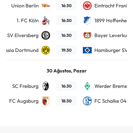
Union Berlin
Eintracht Frankfu
16:30
1. FC Köln
1899 Hoffenheim
16:30
SV Elversberg
Bayer Leverkuse
16:30
russia Dortmund
Hamburger SV
19:30
30 Ağustos, Pazar
SC Freiburg
Werder Bremen
16:30
FC Augsburg
FC Schalke 04
18:30