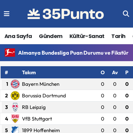
Ana Sayfa
Gündem
Kültür-Sanat
Tarih
Almanya Bundesliga Puan Durumu ve Fikstür
#
Takım
O
Av
P
1
Bayern München
0
0
0
2
Borussia Dortmund
0
0
0
3
RB Leipzig
0
0
0
4
VfB Stuttgart
0
0
0
5
1899 Hoffenheim
0
0
0