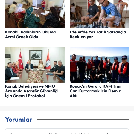
Konaklı Kadınların Okuma
Efeler'de Yaz Tatili Satrançla
Azmi Örnek Oldu
Renkleniyor
Konak Belediyesi ve MMO
Konak'ın Gururu KAM Timi
Arasında Asansör Güvenliği
Can Kurtarmak İçin Demir
İçin Önemli Protokol
Aldı
Yorumlar