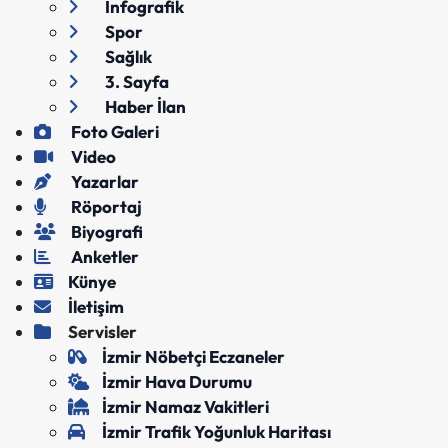
İnfografik
Spor
Sağlık
3. Sayfa
Haber İlan
Foto Galeri
Video
Yazarlar
Röportaj
Biyografi
Anketler
Künye
İletişim
Servisler
İzmir Nöbetçi Eczaneler
İzmir Hava Durumu
İzmir Namaz Vakitleri
İzmir Trafik Yoğunluk Haritası