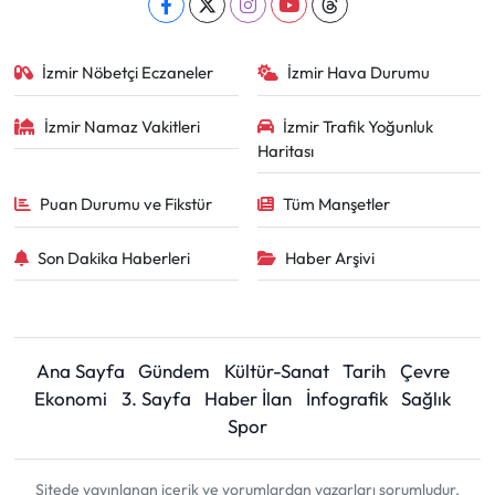
İzmir Nöbetçi Eczaneler
İzmir Hava Durumu
İzmir Namaz Vakitleri
İzmir Trafik Yoğunluk
Haritası
Puan Durumu ve Fikstür
Tüm Manşetler
Son Dakika Haberleri
Haber Arşivi
Ana Sayfa
Gündem
Kültür-Sanat
Tarih
Çevre
Ekonomi
3. Sayfa
Haber İlan
İnfografik
Sağlık
Spor
Sitede yayınlanan içerik ve yorumlardan yazarları sorumludur.