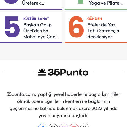
Üreterek
Yoga ve Pilates
Güçleniyorlar
Buluşması
5
6
KÜLTÜR-SANAT
GÜNDEM
Başkan Galip
Efeler'de Yaz
Özel'den 55
Tatili Satrançla
Mahalleye Çocuk
Renkleniyor
Şenliği
35punto.com, yaptığı yerel haberlerle başta İzmirliler
olmak üzere Egelilerin kentleri ile bağlarının
güçlenmesine katkıda bulunmak üzere 2022 yılında
yayın hayatına başladı.