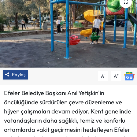
Paylaş
-
+
A
A
Efeler Belediye Başkanı Anıl Yetişkin'in
öncülüğünde sürdürülen çevre düzenleme ve
hijyen çalışmaları devam ediyor. Kent genelinde
vatandaşların daha sağlıklı, temiz ve konforlu
ortamlarda vakit geçirmesini hedefleyen Efeler