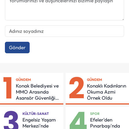
Gönder
1
2
GÜNDEM
GÜNDEM
Konak Belediyesi ve
Konaklı Kadınların
MMO Arasında
Okuma Azmi
Asansör Güvenliği
Örnek Oldu
İçin Önemli Protokol
3
4
KÜLTÜR-SANAT
SPOR
Engelsiz Yaşam
Efeler'den
Merkezi'nde
Pınarbaşı'nda