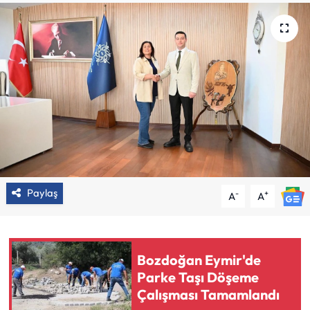
Paylaş
-
+
A
A
Bozdoğan Eymir'de
Parke Taşı Döşeme
Çalışması Tamamlandı