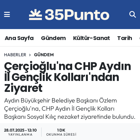
Ana Sayfa
Gündem
Kültür-Sanat
Tarih
HABERLER
GÜNDEM
Çerçioğlu'na CHP Aydın
İl Gençlik Kolları'ndan
Ziyaret
Aydın Büyükşehir Belediye Başkanı Özlem
Çerçioğlu'na, CHP Aydın İl Gençlik Kolları
Başkanı Sosyal Kılıç nezaket ziyaretinde bulundu.
28.07.2025 - 12:10
1 DK
YAYINLANMA
OKUNMA SÜRESI