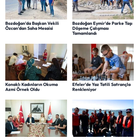
Bozdoğan'da Başkan Vekili
Bozdoğan Eymir'de Parke Taşı
Özcan'dan Saha Mesaisi
Döşeme Çalışması
Tamamlandı
Konaklı Kadınların Okuma
Efeler'de Yaz Tatili Satrançla
Azmi Örnek Oldu
Renkleniyor