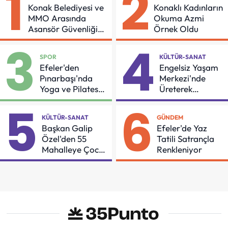
1
2
Konak Belediyesi ve
Konaklı Kadınların
MMO Arasında
Okuma Azmi
Asansör Güvenliği
Örnek Oldu
İçin Önemli Protokol
3
4
SPOR
KÜLTÜR-SANAT
Efeler'den
Engelsiz Yaşam
Pınarbaşı'nda
Merkezi'nde
Yoga ve Pilates
Üreterek
Buluşması
Güçleniyorlar
5
6
KÜLTÜR-SANAT
GÜNDEM
Başkan Galip
Efeler'de Yaz
Özel'den 55
Tatili Satrançla
Mahalleye Çocuk
Renkleniyor
Şenliği