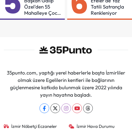
5
6
Başkan Galip
Efeler'de Yaz
Özel'den 55
Tatili Satrançla
Mahalleye Çocuk
Renkleniyor
Şenliği
35punto.com, yaptığı yerel haberlerle başta İzmirliler
olmak üzere Egelilerin kentleri ile bağlarının
güçlenmesine katkıda bulunmak üzere 2022 yılında
yayın hayatına başladı.
İzmir Nöbetçi Eczaneler
İzmir Hava Durumu