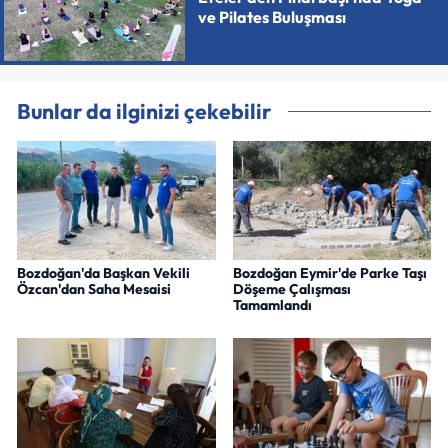
ve Pilates Buluşması
Bunlar da ilginizi çekebilir
Bozdoğan'da Başkan Vekili
Bozdoğan Eymir'de Parke Taşı
Özcan'dan Saha Mesaisi
Döşeme Çalışması
Tamamlandı