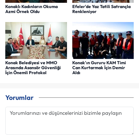
Konaklı Kadınların Okuma
Efeler'de Yaz Tatili Satrançla
Azmi Örnek Oldu
Renkleniyor
Konak Belediyesi ve MMO
Konak'ın Gururu KAM Timi
Arasında Asansör Güvenliği
Can Kurtarmak İçin Demir
İçin Önemli Protokol
Aldı
Yorumlar