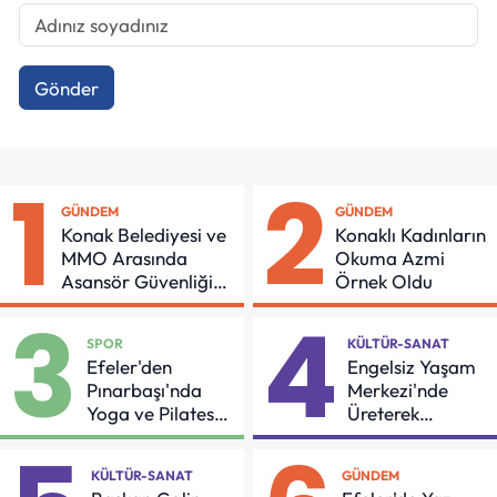
Gönder
1
2
GÜNDEM
GÜNDEM
Konak Belediyesi ve
Konaklı Kadınların
MMO Arasında
Okuma Azmi
Asansör Güvenliği
Örnek Oldu
İçin Önemli Protokol
3
4
SPOR
KÜLTÜR-SANAT
Efeler'den
Engelsiz Yaşam
Pınarbaşı'nda
Merkezi'nde
Yoga ve Pilates
Üreterek
Buluşması
Güçleniyorlar
KÜLTÜR-SANAT
GÜNDEM