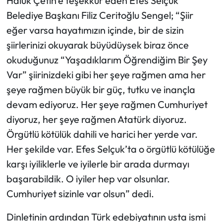
Haluk Çetin’e teşekkür eden Efes Selçuk
Belediye Başkanı Filiz Ceritoğlu Sengel; “Şiir
eğer varsa hayatımızın içinde, bir de sizin
şiirlerinizi okuyarak büyüdüysek biraz önce
okuduğunuz “Yaşadıklarım Öğrendiğim Bir Şey
Var” şiirinizdeki gibi her şeye rağmen ama her
şeye rağmen büyük bir güç, tutku ve inançla
devam ediyoruz. Her şeye rağmen Cumhuriyet
diyoruz, her şeye rağmen Atatürk diyoruz.
Örgütlü kötülük dahili ve harici her yerde var.
Her şekilde var. Efes Selçuk’ta o örgütlü kötülüğe
karşı iyiliklerle ve iyilerle bir arada durmayı
başarabildik. O iyiler hep var olsunlar.
Cumhuriyet sizinle var olsun” dedi.
Dinletinin ardından Türk edebiyatının usta ismi