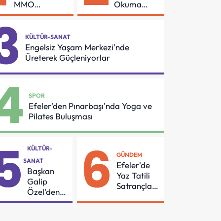
MMO
Okuma
Arasında
Azmi Örnek
3
Asansör
Oldu
Güvenliği İçin
KÜLTÜR-SANAT
Önemli
Engelsiz Yaşam Merkezi'nde
Protokol
Üreterek Güçleniyorlar
4
SPOR
Efeler'den Pınarbaşı'nda Yoga ve
Pilates Buluşması
5
6
KÜLTÜR-
GÜNDEM
SANAT
Efeler'de
Başkan
Yaz Tatili
Galip
Satrançla
Özel'den
Renkleniyor
55
Mahalleye