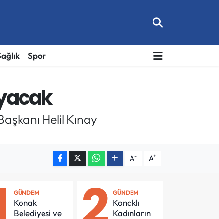
Sağlık
Spor
ayacak
Başkanı Helil Kınay
-
+
A
A
1
2
GÜNDEM
GÜNDEM
Konak
Konaklı
Belediyesi ve
Kadınların