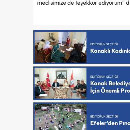
meclisimize de teşekkür ediyorum” d
EDITÖRÜN SEÇTIĞI
Konaklı Kadın
EDITÖRÜN SEÇTIĞI
Konak Belediy
İçin Önemli Pr
EDITÖRÜN SEÇTIĞI
Efeler'den Pın