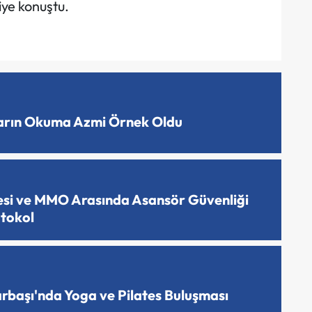
iye konuştu.
ların Okuma Azmi Örnek Oldu
esi ve MMO Arasında Asansör Güvenliği
otokol
arbaşı'nda Yoga ve Pilates Buluşması