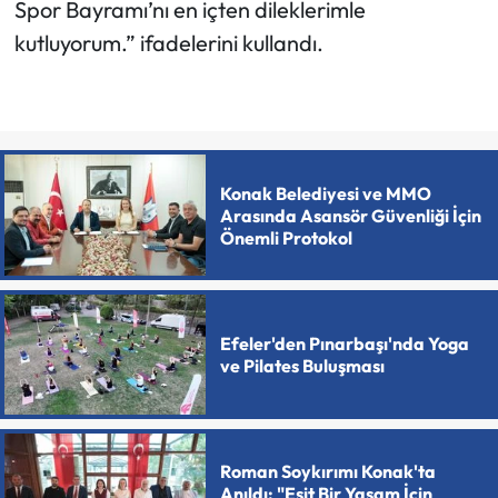
Spor Bayramı’nı en içten dileklerimle
kutluyorum.” ifadelerini kullandı.
Konak Belediyesi ve MMO
Arasında Asansör Güvenliği İçin
Önemli Protokol
Efeler'den Pınarbaşı'nda Yoga
ve Pilates Buluşması
Roman Soykırımı Konak'ta
Anıldı: "Eşit Bir Yaşam İçin