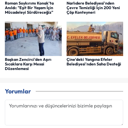
Roman Soykırımı Konak'ta
Narlıdere Belediyesi'nden
Anıldı: "Eşit Bir Yaşam İçin
Çevre Temizliği İçin 200 Yeni
Mücadeleyi Sürdüreceğiz"
Çöp Konteyneri
Başkan Zencirci'den Aşırı
Çine'deki Yangına Efeler
Sıcaklara Karşı Mesai
Belediyesi'nden Saha Desteği
Düzenlemesi
Yorumlar