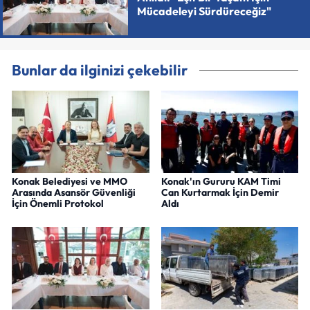
Mücadeleyi Sürdüreceğiz"
Bunlar da ilginizi çekebilir
Konak Belediyesi ve MMO
Konak'ın Gururu KAM Timi
Arasında Asansör Güvenliği
Can Kurtarmak İçin Demir
İçin Önemli Protokol
Aldı