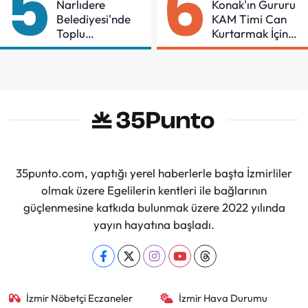
5
6
Narlıdere
Konak'ın Gururu
Belediyesi'nde
KAM Timi Can
Toplu
Kurtarmak İçin
Sözleşmeye
Demir Aldı
İmzalar Atıldı
35punto.com, yaptığı yerel haberlerle başta İzmirliler
olmak üzere Egelilerin kentleri ile bağlarının
güçlenmesine katkıda bulunmak üzere 2022 yılında
yayın hayatına başladı.
İzmir Nöbetçi Eczaneler
İzmir Hava Durumu