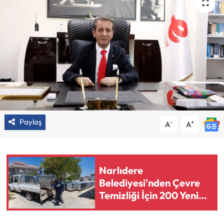
Paylaş
-
+
A
A
Narlıdere
Belediyesi'nden Çevre
Temizliği İçin 200 Yeni
Çöp Konteyneri