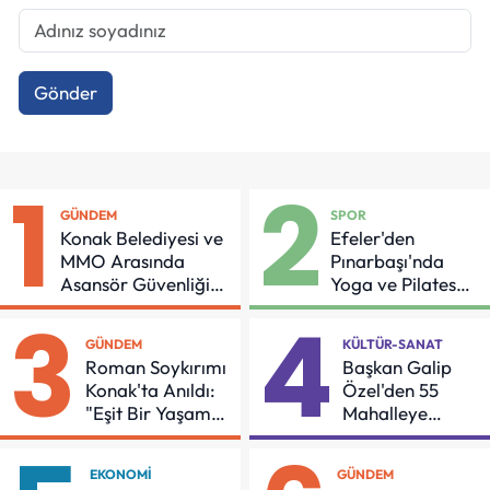
Gönder
1
2
GÜNDEM
SPOR
Konak Belediyesi ve
Efeler'den
MMO Arasında
Pınarbaşı'nda
Asansör Güvenliği
Yoga ve Pilates
İçin Önemli Protokol
Buluşması
3
4
GÜNDEM
KÜLTÜR-SANAT
Roman Soykırımı
Başkan Galip
Konak'ta Anıldı:
Özel'den 55
"Eşit Bir Yaşam
Mahalleye
İçin Mücadeleyi
Çocuk Şenliği
Sürdüreceğiz"
EKONOMI
GÜNDEM