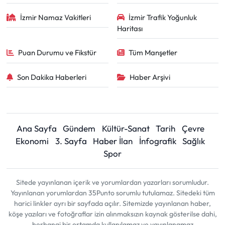
İzmir Namaz Vakitleri
İzmir Trafik Yoğunluk
Haritası
Puan Durumu ve Fikstür
Tüm Manşetler
Son Dakika Haberleri
Haber Arşivi
Ana Sayfa
Gündem
Kültür-Sanat
Tarih
Çevre
Ekonomi
3. Sayfa
Haber İlan
İnfografik
Sağlık
Spor
Sitede yayınlanan içerik ve yorumlardan yazarları sorumludur.
Yayınlanan yorumlardan 35Punto sorumlu tutulamaz. Sitedeki tüm
harici linkler ayrı bir sayfada açılır. Sitemizde yayınlanan haber,
köşe yazıları ve fotoğraflar izin alınmaksızın kaynak gösterilse dahi,
herhangi bir ortamda kullanılamaz ve yayınlanamaz