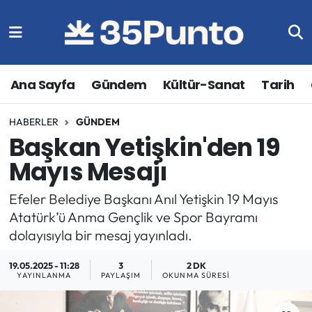
Ana Sayfa
Gündem
Kültür-Sanat
Tarih
HABERLER
GÜNDEM
Başkan Yetişkin'den 19
Mayıs Mesajı
Efeler Belediye Başkanı Anıl Yetişkin 19 Mayıs
Atatürk’ü Anma Gençlik ve Spor Bayramı
dolayısıyla bir mesaj yayınladı.
19.05.2025 - 11:28
3
2 DK
YAYINLANMA
PAYLAŞIM
OKUNMA SÜRESI