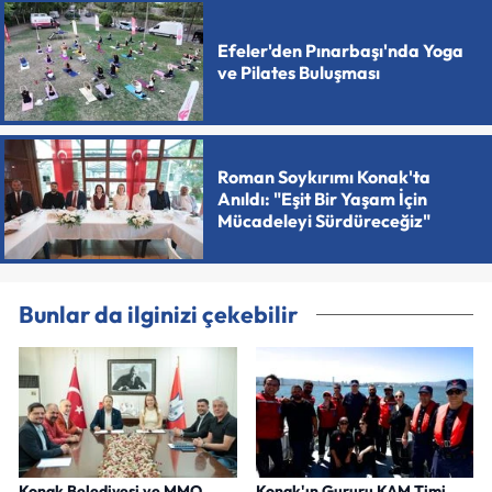
Efeler'den Pınarbaşı'nda Yoga
ve Pilates Buluşması
Roman Soykırımı Konak'ta
Anıldı: "Eşit Bir Yaşam İçin
Mücadeleyi Sürdüreceğiz"
Bunlar da ilginizi çekebilir
Konak Belediyesi ve MMO
Konak'ın Gururu KAM Timi