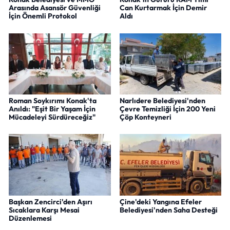
Arasında Asansör Güvenliği
Can Kurtarmak İçin Demir
İçin Önemli Protokol
Aldı
Roman Soykırımı Konak'ta
Narlıdere Belediyesi'nden
Anıldı: "Eşit Bir Yaşam İçin
Çevre Temizliği İçin 200 Yeni
Mücadeleyi Sürdüreceğiz"
Çöp Konteyneri
Başkan Zencirci'den Aşırı
Çine'deki Yangına Efeler
Sıcaklara Karşı Mesai
Belediyesi'nden Saha Desteği
Düzenlemesi