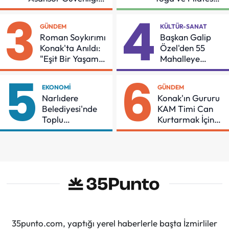
İçin Önemli Protokol
Buluşması
3
4
GÜNDEM
KÜLTÜR-SANAT
Roman Soykırımı
Başkan Galip
Konak'ta Anıldı:
Özel'den 55
"Eşit Bir Yaşam
Mahalleye
İçin Mücadeleyi
Çocuk Şenliği
5
6
Sürdüreceğiz"
EKONOMI
GÜNDEM
Narlıdere
Konak'ın Gururu
Belediyesi'nde
KAM Timi Can
Toplu
Kurtarmak İçin
Sözleşmeye
Demir Aldı
İmzalar Atıldı
35punto.com, yaptığı yerel haberlerle başta İzmirliler