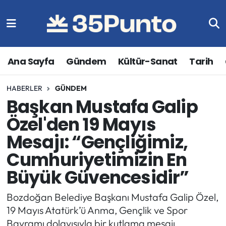
Ana Sayfa
Gündem
Kültür-Sanat
Tarih
HABERLER
GÜNDEM
Başkan Mustafa Galip
Özel'den 19 Mayıs
Mesajı: “Gençliğimiz,
Cumhuriyetimizin En
Büyük Güvencesidir”
Bozdoğan Belediye Başkanı Mustafa Galip Özel,
19 Mayıs Atatürk’ü Anma, Gençlik ve Spor
Bayramı dolayısıyla bir kutlama mesajı