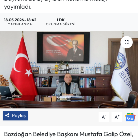
yayımladı.
18.05.2026 - 18:42
1 DK
YAYINLANMA
OKUNMA SÜRESI
Paylaş
-
+
A
A
Bozdoğan Belediye Başkanı Mustafa Galip Özel,