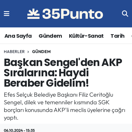
Ana Sayfa
Gündem
Kültür-Sanat
Tarih
HABERLER
GÜNDEM
Başkan Sengel'den AKP
Sıralarına: Haydi
Beraber Gidelim!
Efes Selçuk Belediye Başkanı Filiz Ceritoğlu
Sengel, dilek ve temenniler kısmında SGK
borçları konusunda AKP'li meclis üyelerine çağrı
yaptı.
06.10.2024 - 15:35