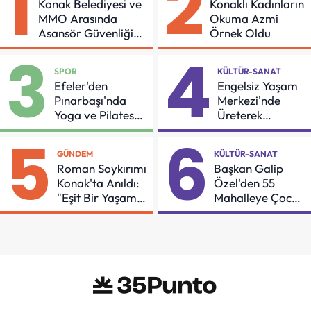
1
2
Konak Belediyesi ve
Konaklı Kadınların
MMO Arasında
Okuma Azmi
Asansör Güvenliği
Örnek Oldu
İçin Önemli Protokol
3
4
SPOR
KÜLTÜR-SANAT
Efeler'den
Engelsiz Yaşam
Pınarbaşı'nda
Merkezi'nde
Yoga ve Pilates
Üreterek
Buluşması
Güçleniyorlar
5
6
GÜNDEM
KÜLTÜR-SANAT
Roman Soykırımı
Başkan Galip
Konak'ta Anıldı:
Özel'den 55
"Eşit Bir Yaşam
Mahalleye Çocuk
İçin Mücadeleyi
Şenliği
Sürdüreceğiz"