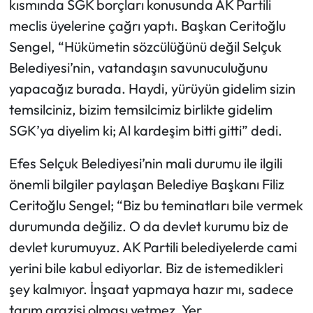
kısmında SGK borçları konusunda AK Partili
meclis üyelerine çağrı yaptı. Başkan Ceritoğlu
Sengel, “Hükümetin sözcülüğünü değil Selçuk
Belediyesi’nin, vatandaşın savunuculuğunu
yapacağız burada. Haydi, yürüyün gidelim sizin
temsilciniz, bizim temsilcimiz birlikte gidelim
SGK’ya diyelim ki; Al kardeşim bitti gitti” dedi.
Efes Selçuk Belediyesi’nin mali durumu ile ilgili
önemli bilgiler paylaşan Belediye Başkanı Filiz
Ceritoğlu Sengel; “Biz bu teminatları bile vermek
durumunda değiliz. O da devlet kurumu biz de
devlet kurumuyuz. AK Partili belediyelerde cami
yerini bile kabul ediyorlar. Biz de istemedikleri
şey kalmıyor. İnşaat yapmaya hazır mı, sadece
tarım arazisi olması yetmez. Yer