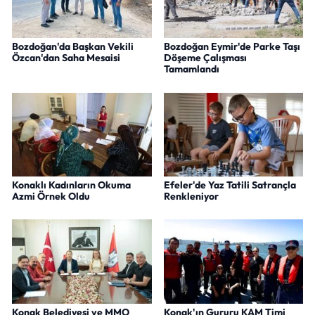
Bozdoğan'da Başkan Vekili
Bozdoğan Eymir'de Parke Taşı
Özcan'dan Saha Mesaisi
Döşeme Çalışması
Tamamlandı
Konaklı Kadınların Okuma
Efeler'de Yaz Tatili Satrançla
Azmi Örnek Oldu
Renkleniyor
Konak Belediyesi ve MMO
Konak'ın Gururu KAM Timi