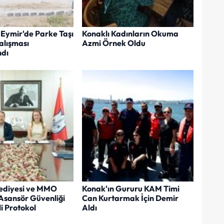
Eymir'de Parke Taşı
Konaklı Kadınların Okuma
lışması
Azmi Örnek Oldu
dı
ediyesi ve MMO
Konak'ın Gururu KAM Timi
Asansör Güvenliği
Can Kurtarmak İçin Demir
i Protokol
Aldı