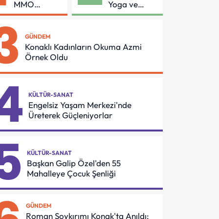
MMO
Yoga ve
Arasında
Pilates
3
Asansör
Buluşması
Güvenliği İçin
GÜNDEM
Önemli
Konaklı Kadınların Okuma Azmi
Protokol
Örnek Oldu
4
KÜLTÜR-SANAT
Engelsiz Yaşam Merkezi'nde
Üreterek Güçleniyorlar
5
KÜLTÜR-SANAT
Başkan Galip Özel'den 55
Mahalleye Çocuk Şenliği
GÜNDEM
Roman Soykırımı Konak'ta Anıldı: