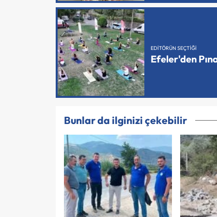
EDITÖRÜN SEÇTIĞI
Efeler'den Pın
Bunlar da ilginizi çekebilir