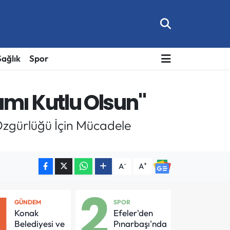
Sağlık
Spor
mı Kutlu Olsun"
Özgürlüğü İçin Mücadele
-
+
A
A
1
2
GÜNDEM
SPOR
Konak
Efeler'den
Belediyesi ve
Pınarbaşı'nda