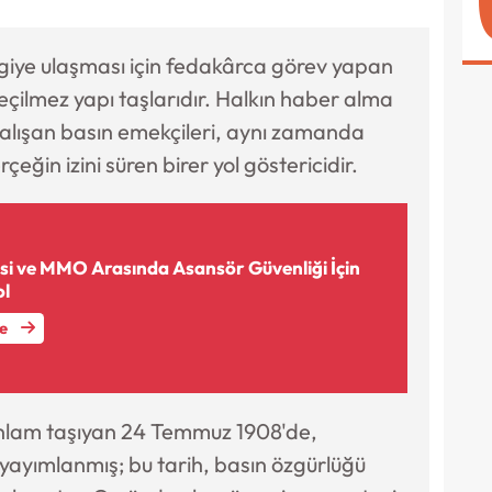
giye ulaşması için fedakârca görev yapan
çilmez yapı taşlarıdır. Halkın haber alma
çalışan basın emekçileri, aynı zamanda
çeğin izini süren birer yol göstericidir.
si ve MMO Arasında Asansör Güvenliği İçin
ol
le
anlam taşıyan 24 Temmuz 1908'de,
 yayımlanmış; bu tarih, basın özgürlüğü