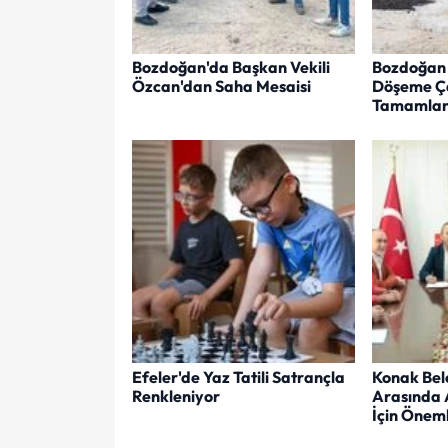
Bozdoğan'da Başkan Vekili
Bozdoğan 
Özcan'dan Saha Mesaisi
Döşeme Ça
Tamamlan
Efeler'de Yaz Tatili Satrançla
Konak Bel
Renkleniyor
Arasında 
İçin Öneml