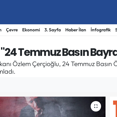
h
Çevre
Ekonomi
3. Sayfa
Haber İlan
İnfografik
 "24 Temmuz Basın Bayra
şkanı Özlem Çerçioğlu, 24 Temmuz Basın 
mladı.