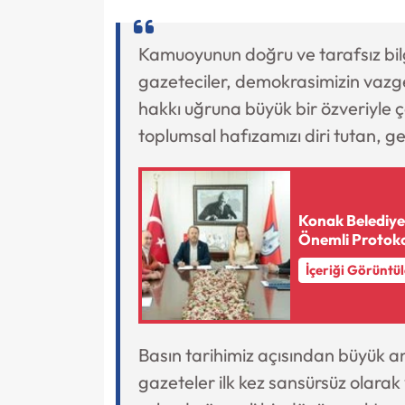
Kamuoyunun doğru ve tarafsız bil
gazeteciler, demokrasimizin vazge
hakkı uğruna büyük bir özveriyle 
toplumsal hafızamızı diri tutan, ger
Konak Belediye
Önemli Protok
İçeriği Görüntü
Basın tarihimiz açısından büyük 
gazeteler ilk kez sansürsüz olarak