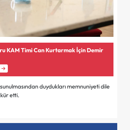
ru KAM Timi Can Kurtarmak İçin Demir
na sunulmasından duydukları memnuniyeti dile
ür etti.