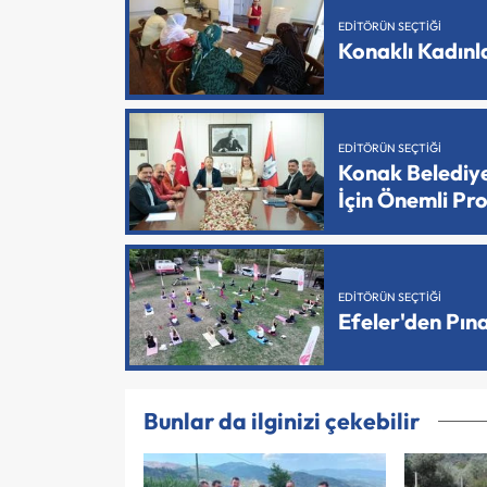
EDITÖRÜN SEÇTIĞI
Konaklı Kadın
EDITÖRÜN SEÇTIĞI
Konak Belediy
İçin Önemli Pr
EDITÖRÜN SEÇTIĞI
Efeler'den Pın
Bunlar da ilginizi çekebilir