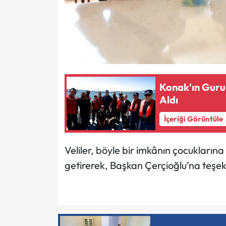
Konak'ın Guru
Aldı
İçeriği Görüntüle
Veliler, böyle bir imkânın çocukları
getirerek, Başkan Çerçioğlu’na teşekk