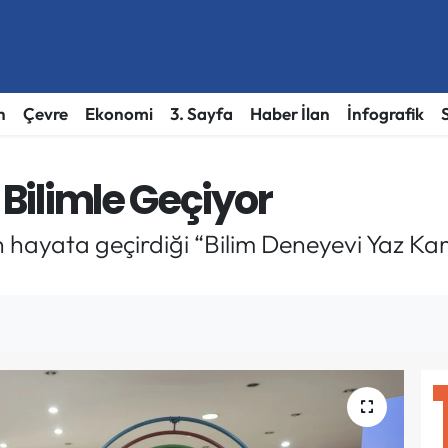
h
Çevre
Ekonomi
3. Sayfa
Haber İlan
İnfografik
 Bilimle Geçiyor
n hayata geçirdiği “Bilim Deneyevi Yaz Ka