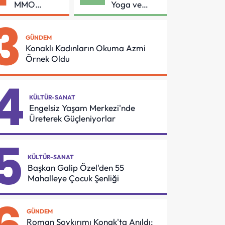
MMO
Yoga ve
Arasında
Pilates
3
Asansör
Buluşması
Güvenliği İçin
GÜNDEM
Önemli
Konaklı Kadınların Okuma Azmi
Protokol
Örnek Oldu
4
KÜLTÜR-SANAT
Engelsiz Yaşam Merkezi'nde
Üreterek Güçleniyorlar
5
KÜLTÜR-SANAT
Başkan Galip Özel'den 55
Mahalleye Çocuk Şenliği
GÜNDEM
Roman Soykırımı Konak'ta Anıldı: