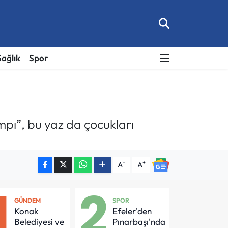
Sağlık
Spor
mpı”, bu yaz da çocukları
-
+
A
A
1
2
GÜNDEM
SPOR
Konak
Efeler'den
Belediyesi ve
Pınarbaşı'nda