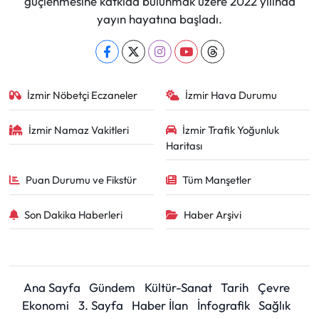
güçlenmesine katkıda bulunmak üzere 2022 yılında
yayın hayatına başladı.
İzmir Nöbetçi Eczaneler
İzmir Hava Durumu
İzmir Namaz Vakitleri
İzmir Trafik Yoğunluk
Haritası
Puan Durumu ve Fikstür
Tüm Manşetler
Son Dakika Haberleri
Haber Arşivi
Ana Sayfa
Gündem
Kültür-Sanat
Tarih
Çevre
Ekonomi
3. Sayfa
Haber İlan
İnfografik
Sağlık