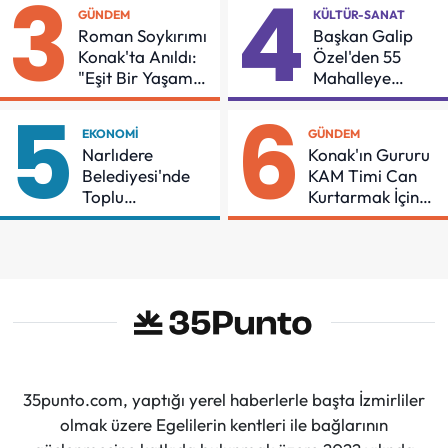
3
4
GÜNDEM
KÜLTÜR-SANAT
Roman Soykırımı
Başkan Galip
Konak'ta Anıldı:
Özel'den 55
"Eşit Bir Yaşam
Mahalleye
İçin Mücadeleyi
Çocuk Şenliği
5
6
Sürdüreceğiz"
EKONOMI
GÜNDEM
Narlıdere
Konak'ın Gururu
Belediyesi'nde
KAM Timi Can
Toplu
Kurtarmak İçin
Sözleşmeye
Demir Aldı
İmzalar Atıldı
35punto.com, yaptığı yerel haberlerle başta İzmirliler
olmak üzere Egelilerin kentleri ile bağlarının