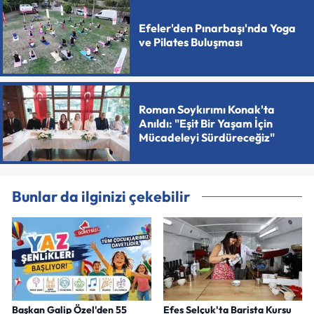
Efeler'den Pınarbaşı'nda Yoga
ve Pilates Buluşması
Roman Soykırımı Konak'ta
Anıldı: "Eşit Bir Yaşam İçin
Mücadeleyi Sürdüreceğiz"
Bunlar da ilginizi çekebilir
Başkan Galip Özel'den 55
Efes Selçuk'ta Barista Kursu