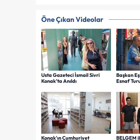
Öne Çıkan Videolar
Usta Gazeteci İsmail Sivri
Başkan Eş
Konak'ta Anıldı
Esnaf Tur
Konak'ın Cumhuriyet
BELGEM il