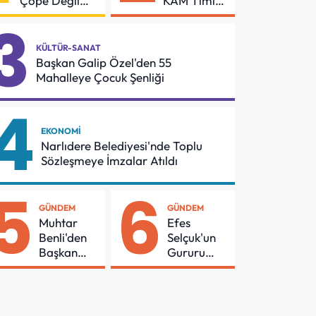
Çöpe Değil
KAM Timi
Geri
Can
3
Dönüşüme
Kurtarmak
Gidiyor
İçin Demir
KÜLTÜR-SANAT
Aldı
Başkan Galip Özel'den 55
Mahalleye Çocuk Şenliği
4
EKONOMI
Narlıdere Belediyesi'nde Toplu
Sözleşmeye İmzalar Atıldı
5
6
GÜNDEM
GÜNDEM
Muhtar
Efes
Benli'den
Selçuk'un
Başkan
Gururu
Yetişkin'e
Emirhan
Teşekkür
Kaptan'a
TEMA
Vakfı