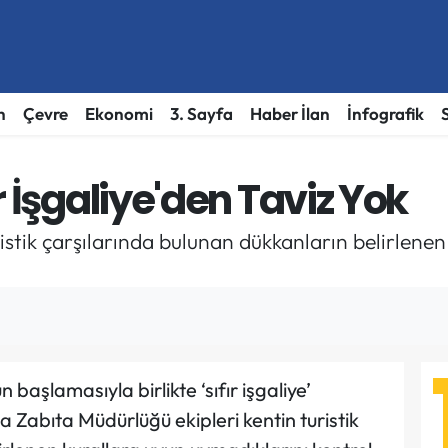
h
Çevre
Ekonomi
3. Sayfa
Haber İlan
İnfografik
r İşgaliye'den Taviz Yok
istik çarşılarında bulunan dükkanların belirlene
başlamasıyla birlikte ‘sıfır işgaliye’
a Zabıta Müdürlüğü ekipleri kentin turistik