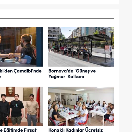
ki'den Çamdibi'nde
Bornova'da 'Güneş ve
u
Yağmur' Kalkanı
e Eğitimde Fırsat
Konaklı Kadınlar Ücretsiz