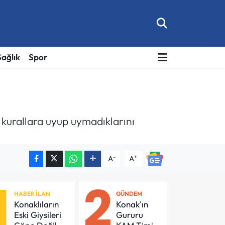
Sağlık
Spor
n kurallara uyup uymadıklarını
-
+
A
A
1
2
HABER İLAN
GÜNDEM
Konaklıların
Konak'ın
Eski Giysileri
Gururu