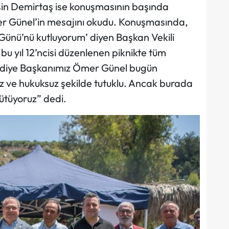
sin Demirtaş ise konuşmasının başında
mer Günel’in mesajını okudu. Konuşmasında,
Günü’nü kutluyorum’ diyen Başkan Vekili
u yıl 12’ncisi düzenlenen piknikte tüm
lediye Başkanımız Ömer Günel bugün
ız ve hukuksuz şekilde tutuklu. Ancak burada
yütüyoruz” dedi.