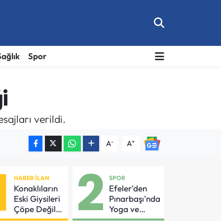
Sağlık
Spor
i
ajları verildi.
-
+
A
A
1
2
HABER İLAN
SPOR
Konaklıların
Efeler'den
Eski Giysileri
Pınarbaşı'nda
Çöpe Değil
Yoga ve
Geri
Pilates