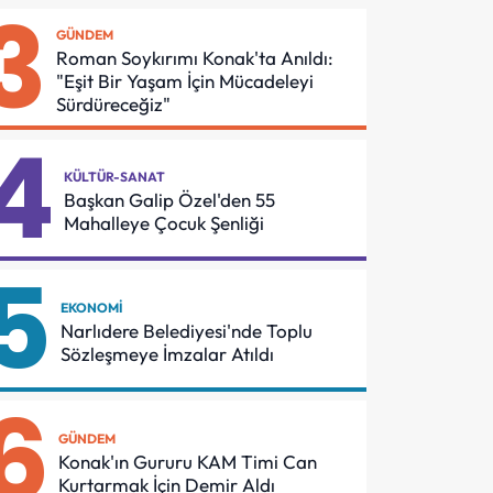
3
Dönüşüme
Buluşması
GÜNDEM
Gidiyor
Roman Soykırımı Konak'ta Anıldı:
"Eşit Bir Yaşam İçin Mücadeleyi
Sürdüreceğiz"
4
KÜLTÜR-SANAT
Başkan Galip Özel'den 55
Mahalleye Çocuk Şenliği
5
EKONOMI
Narlıdere Belediyesi'nde Toplu
Sözleşmeye İmzalar Atıldı
6
GÜNDEM
Konak'ın Gururu KAM Timi Can
Kurtarmak İçin Demir Aldı