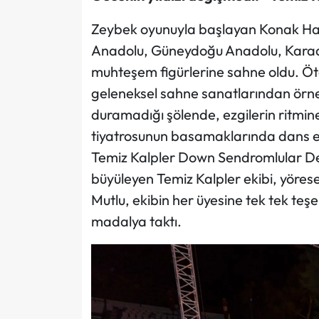
Zeybek oyunuyla başlayan Konak Halk
Anadolu, Güneydoğu Anadolu, Karade
muhteşem figürlerine sahne oldu. Öt
geleneksel sahne sanatlarından örnek
duramadığı şölende, ezgilerin ritmin
tiyatrosunun basamaklarında dans etti.
Temiz Kalpler Down Sendromlular Der
büyüleyen Temiz Kalpler ekibi, yörese
Mutlu, ekibin her üyesine tek tek teş
madalya taktı.