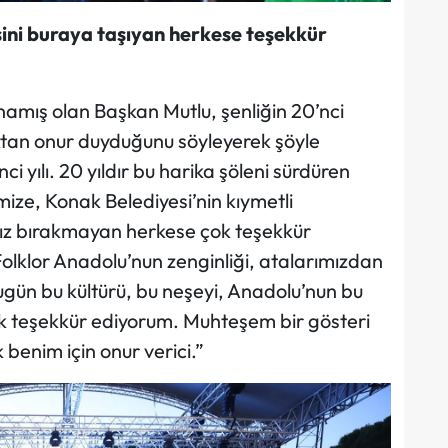
ini buraya taşıyan herkese teşekkür
namış olan Başkan Mutlu, şenliğin 20’nci
aktan onur duyduğunu söyleyerek şöyle
ci yılı. 20 yıldır bu harika şöleni sürdüren
ize, Konak Belediyesi’nin kıymetli
lnız bırakmayan herkese çok teşekkür
lklor Anadolu’nun zenginliği, atalarımızdan
ugün bu kültürü, bu neşeyi, Anadolu’nun bu
ok teşekkür ediyorum. Muhteşem bir gösteri
k benim için onur verici.”