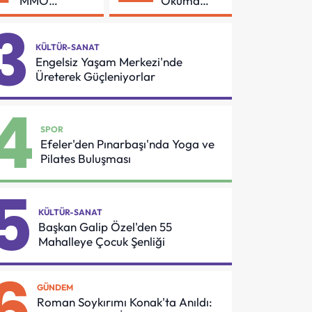
MMO
Okuma
Arasında
Azmi Örnek
3
Asansör
Oldu
Güvenliği İçin
KÜLTÜR-SANAT
Önemli
Engelsiz Yaşam Merkezi'nde
Protokol
Üreterek Güçleniyorlar
4
SPOR
Efeler'den Pınarbaşı'nda Yoga ve
Pilates Buluşması
5
KÜLTÜR-SANAT
Başkan Galip Özel'den 55
Mahalleye Çocuk Şenliği
6
GÜNDEM
Roman Soykırımı Konak'ta Anıldı: