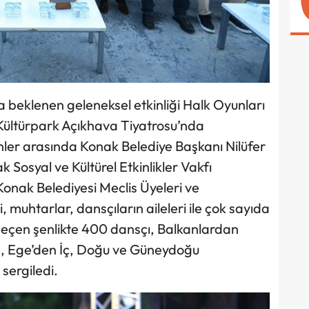
a beklenen geleneksel etkinliği Halk Oyunları
u. Kültürpark Açıkhava Tiyatrosu’nda
enler arasında Konak Belediye Başkanı Nilüfer
k Sosyal ve Kültürel Etkinlikler Vakfı
ak Belediyesi Meclis Üyeleri ve
i, muhtarlar, dansçıların aileleri ile çok sayıda
geçen şenlikte 400 dansçı, Balkanlardan
e, Ege’den İç, Doğu ve Güneydoğu
sergiledi.