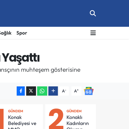
Sağlık
Spor
 Yaşattı
dansçının muhteşem gösterisine
-
+
A
A
1
2
GÜNDEM
GÜNDEM
Konak
Konaklı
Belediyesi ve
Kadınların