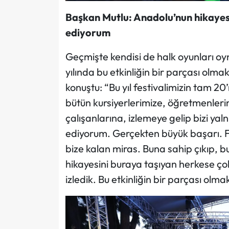
Başkan Mutlu: Anadolu’nun hikayes
ediyorum
Geçmişte kendisi de halk oyunları oy
yılında bu etkinliğin bir parçası olm
konuştu: “Bu yıl festivalimizin tam 20’n
bütün kursiyerlerimize, öğretmenlerim
çalışanlarına, izlemeye gelip bizi ya
ediyorum. Gerçekten büyük başarı. Fo
bize kalan miras. Buna sahip çıkıp, b
hikayesini buraya taşıyan herkese ç
izledik. Bu etkinliğin bir parçası olma