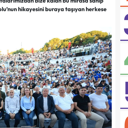
atalarımızdan bize kalan bu mirasa sahip
olu’nun hikayesini buraya taşıyan herkese