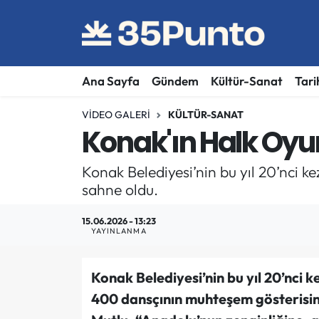
Ana Sayfa
Gündem
Kültür-Sanat
Tari
VIDEO GALERI
KÜLTÜR-SANAT
Konak'ın Halk Oyunl
Konak Belediyesi’nin bu yıl 20’nci 
sahne oldu.
15.06.2026 - 13:23
YAYINLANMA
Konak Belediyesi’nin bu yıl 20’nci 
400 dansçının muhteşem gösterisin