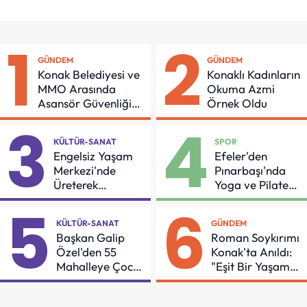
1
2
GÜNDEM
GÜNDEM
Konak Belediyesi ve
Konaklı Kadınların
MMO Arasında
Okuma Azmi
Asansör Güvenliği
Örnek Oldu
İçin Önemli Protokol
3
4
KÜLTÜR-SANAT
SPOR
Engelsiz Yaşam
Efeler'den
Merkezi'nde
Pınarbaşı'nda
Üreterek
Yoga ve Pilates
Güçleniyorlar
Buluşması
5
6
KÜLTÜR-SANAT
GÜNDEM
Başkan Galip
Roman Soykırımı
Özel'den 55
Konak'ta Anıldı:
Mahalleye Çocuk
"Eşit Bir Yaşam
Şenliği
İçin Mücadeleyi
Sürdüreceğiz"