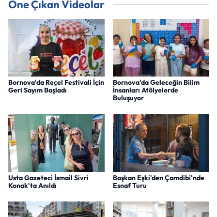
Öne Çıkan Videolar
Bornova'da Reçel Festivali İçin
Bornova'da Geleceğin Bilim
Geri Sayım Başladı
İnsanları Atölyelerde
Buluşuyor
Usta Gazeteci İsmail Sivri
Başkan Eşki'den Çamdibi'nde
Konak'ta Anıldı
Esnaf Turu