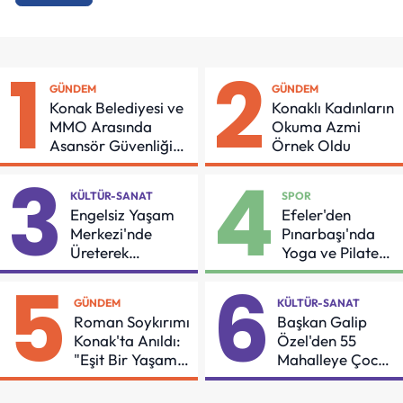
1
2
GÜNDEM
GÜNDEM
Konak Belediyesi ve
Konaklı Kadınların
MMO Arasında
Okuma Azmi
Asansör Güvenliği
Örnek Oldu
İçin Önemli Protokol
3
4
KÜLTÜR-SANAT
SPOR
Engelsiz Yaşam
Efeler'den
Merkezi'nde
Pınarbaşı'nda
Üreterek
Yoga ve Pilates
Güçleniyorlar
Buluşması
5
6
GÜNDEM
KÜLTÜR-SANAT
Roman Soykırımı
Başkan Galip
Konak'ta Anıldı:
Özel'den 55
"Eşit Bir Yaşam
Mahalleye Çocuk
İçin Mücadeleyi
Şenliği
Sürdüreceğiz"