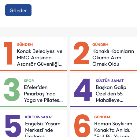
Gönder
1
2
GÜNDEM
GÜNDEM
Konak Belediyesi ve
Konaklı Kadınların
MMO Arasında
Okuma Azmi
Asansör Güvenliği
Örnek Oldu
İçin Önemli Protokol
3
4
SPOR
KÜLTÜR-SANAT
Efeler'den
Başkan Galip
Pınarbaşı'nda
Özel'den 55
Yoga ve Pilates
Mahalleye
Buluşması
Çocuk Şenliği
5
6
KÜLTÜR-SANAT
GÜNDEM
Engelsiz Yaşam
Roman Soykırımı
Merkezi'nde
Konak'ta Anıldı:
Üreterek
"Eşit Bir Yaşam