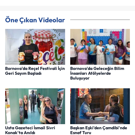
Öne Çıkan Videolar
Bornova'da Reçel Festivali İçin
Bornova'da Geleceğin Bilim
Geri Sayım Başladı
İnsanları Atölyelerde
Buluşuyor
Usta Gazeteci İsmail Sivri
Başkan Eşki'den Çamdibi'nde
Konak'ta Anıldı
Esnaf Turu