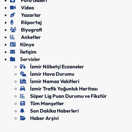
Foto Galeri
Video
Yazarlar
Röportaj
Biyografi
Anketler
Künye
İletişim
Servisler
İzmir Nöbetçi Eczaneler
İzmir Hava Durumu
İzmir Namaz Vakitleri
İzmir Trafik Yoğunluk Haritası
Süper Lig Puan Durumu ve Fikstür
Tüm Manşetler
Son Dakika Haberleri
Haber Arşivi